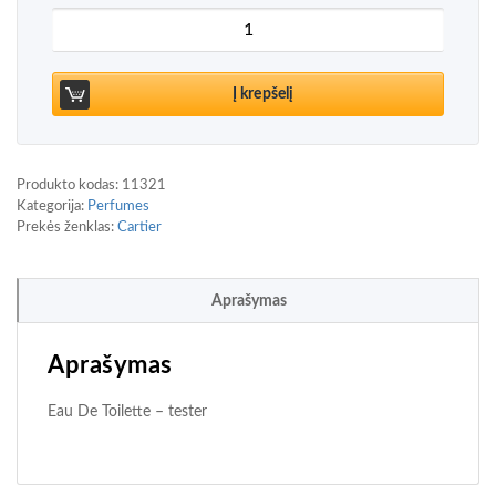
produkto kiekis: Cartier Pasha de Cartier Édition N
Į krepšelį
Produkto kodas:
11321
Kategorija:
Perfumes
Prekės ženklas:
Cartier
Aprašymas
Aprašymas
Eau De Toilette – tester