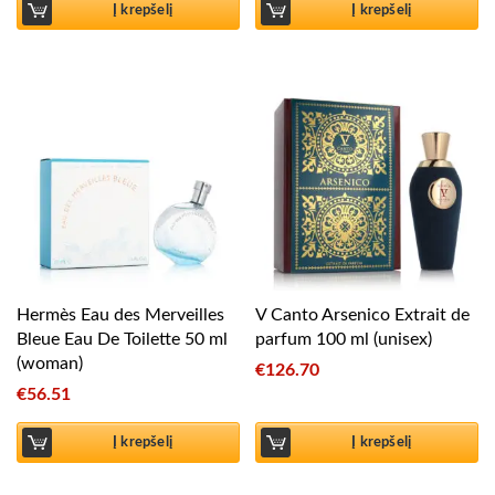
Į krepšelį
Į krepšelį
Hermès Eau des Merveilles
V Canto Arsenico Extrait de
Bleue Eau De Toilette 50 ml
parfum 100 ml (unisex)
(woman)
€
126.70
€
56.51
Į krepšelį
Į krepšelį