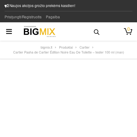
Naujos akcijos grožio prekėms kasdien!
Prisijungti/Registruotis
Pagalba
0
bigmix.lt
Produktai
Cartier
Cartier Pasha de Cartier Édition Noire Eau De Toilette – tester 100 ml (man)