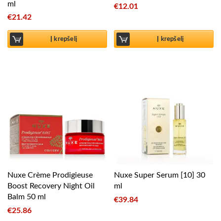
ml
€
12.01
€
21.42
Į krepšelį
Į krepšelį
Nuxe Crème Prodigieuse
Nuxe Super Serum [10] 30
Boost Recovery Night Oil
ml
Balm 50 ml
€
39.84
€
25.86