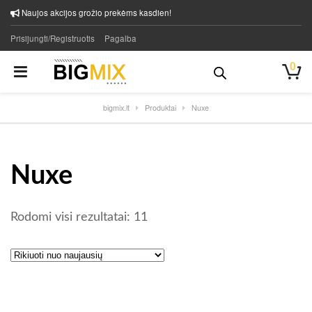
Naujos akcijos grožio prekėms kasdien!
Prisijungti/Registruotis
Pagalba
0
bigmix.lt
Produktai
Nuxe
Nuxe
Rūšiuojama pagal naujausią
Rodomi visi rezultatai: 11