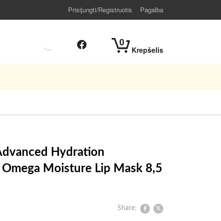
Prisijungti/Registruotis
Pagalba
0
Krepšelis
 Advanced Hydration
 Omega Moisture Lip Mask 8,5
Share: