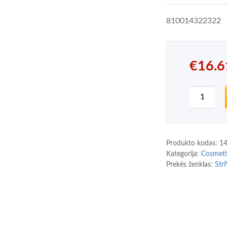
810014322322
€
16.6
produkto
Produkto kodas:
1
Kategorija:
Cosmeti
Prekės ženklas:
Str