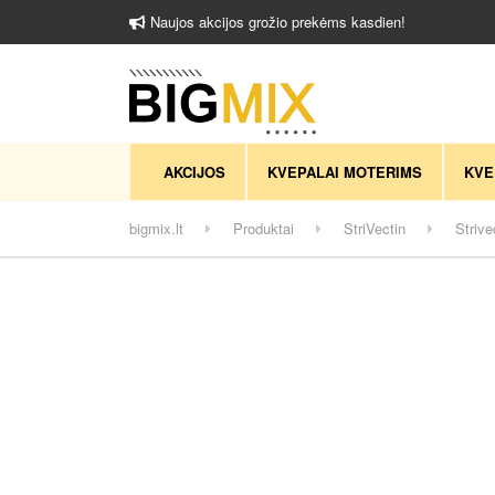
Naujos akcijos grožio prekėms kasdien!
AKCIJOS
KVEPALAI MOTERIMS
KVE
bigmix.lt
Produktai
StriVectin
Striv