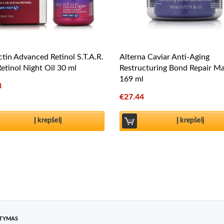
ctin Advanced Retinol S.T.A.R.
Alterna Caviar Anti-Aging
Retinol Night Oil 30 ml
Restructuring Bond Repair M
169 ml
3
€
27.44
Į krepšelį
Į krepšelį
ATYMAS