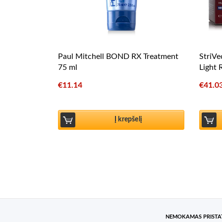
Paul Mitchell BOND RX Treatment
StriVe
75 ml
Light 
€
11.14
€
41.0
Į krepšelį
NEMOKAMAS PRIST