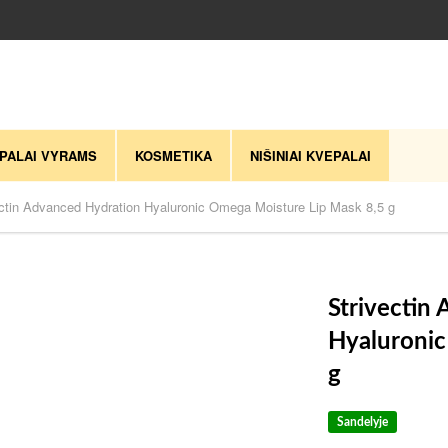
PALAI VYRAMS
KOSMETIKA
NIŠINIAI KVEPALAI
ectin Advanced Hydration Hyaluronic Omega Moisture Lip Mask 8,5 g
Strivectin
Hyaluronic
g
Sandelyje