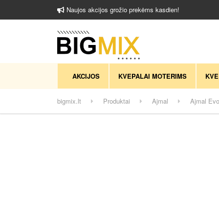
Naujos akcijos grožio prekėms kasdien!
AKCIJOS
KVEPALAI MOTERIMS
KVE
bigmix.lt
Produktai
Ajmal
Ajmal Evo