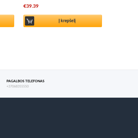
€
39.39
Į krepšelį
PAGALBOS TELEFONAS
+37068355550