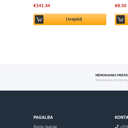
€
141.34
€
8.50
Į krepšelį
NEMOKAMAS PRIST
Nemokamas pristatymas
PAGALBA
KONTA
Siuntų įkainiai
+370