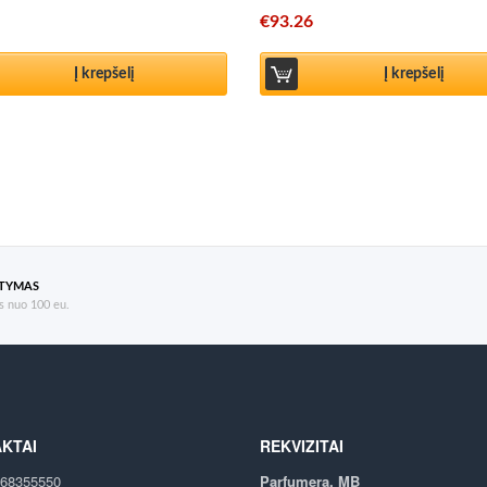
€
93.26
Į krepšelį
Į krepšelį
ATYMAS
 nuo 100 eu.
KTAI
REKVIZITAI
68355550
Parfumera, MB