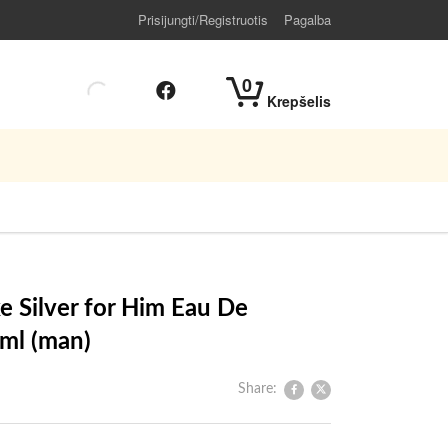
Prisijungti/Registruotis
Pagalba
0
Krepšelis
e Silver for Him Eau De
ml (man)
Share: