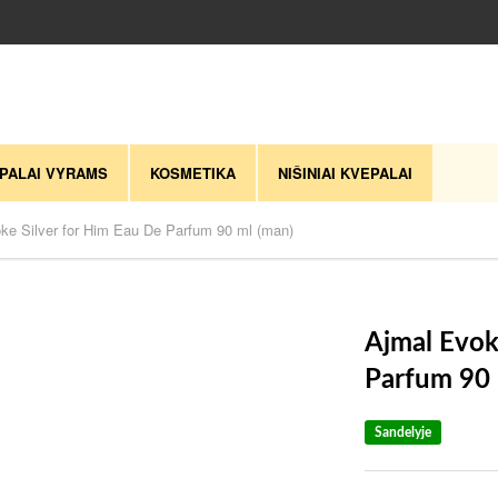
PALAI VYRAMS
KOSMETIKA
NIŠINIAI KVEPALAI
ke Silver for Him Eau De Parfum 90 ml (man)
Ajmal Evok
Parfum 90 
Sandelyje