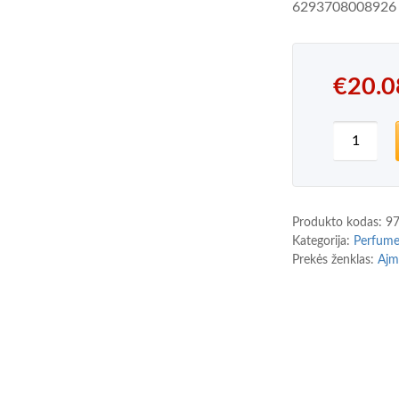
6293708008926
€
20.0
produkto
Produkto kodas:
9
Kategorija:
Perfum
Prekės ženklas:
Ajm