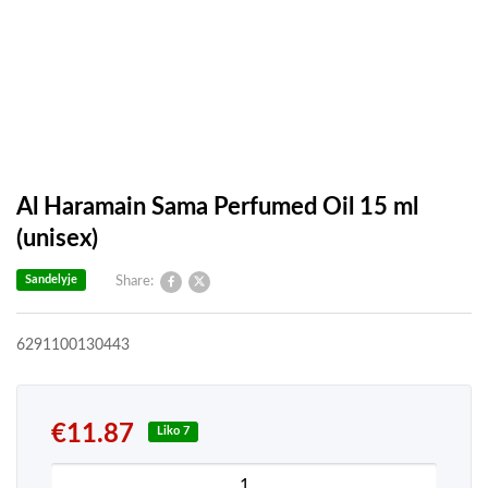
Al Haramain Sama Perfumed Oil 15 ml
(unisex)
Sandelyje
Share:
6291100130443
€
11.87
Liko 7
produkto kiekis: Al Haramain Sama Perfumed Oil 1