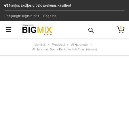
Naujos akcijos grožio prekėms kasdien!
Prisijungti/Registruotis
Pagalba
0
bigmix.lt
Produktai
Al Haramain
Al Haramain Sama Perfumed Oil 15 ml (unisex)