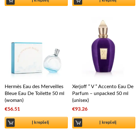
Į krepšelį
Į krepšelį
Hermès Eau des Merveilles
Xerjoff ” V ” Accento Eau De
Bleue Eau De Toilette 50 ml
Parfum – unpacked 50 ml
(woman)
(unisex)
€
56.51
€
93.26
Į krepšelį
Į krepšelį