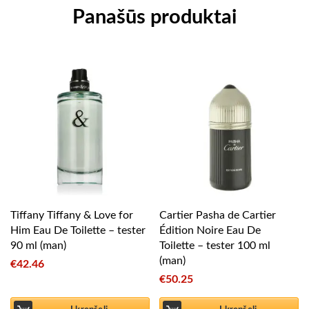
Panašūs produktai
Tiffany Tiffany & Love for
Cartier Pasha de Cartier
Him Eau De Toilette – tester
Édition Noire Eau De
90 ml (man)
Toilette – tester 100 ml
(man)
€
42.46
€
50.25