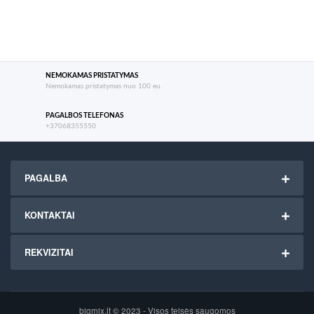
NEMOKAMAS PRISTATYMAS
Nemokamas pristatymas nuo 100 eu.
PAGALBOS TELEFONAS
+37068355550
PAGALBA
KONTAKTAI
REKVIZITAI
bigmix.lt © 2023 - Visos teisės saugomos