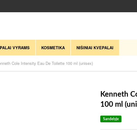
PALAI VYRAMS
KOSMETIKA
NIŠINIAI KVEPALAI
nneth Cole Intensity Eau De Toilette 100 ml (unisex)
Kenneth Co
100 ml (un
Sandelyje