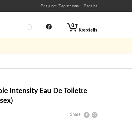
Prisijungti/Registruotis
Pagalba
0
Krepšelis
le Intensity Eau De Toilette
isex)
Share: