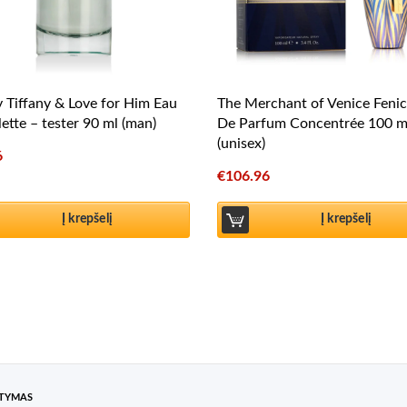
y Tiffany & Love for Him Eau
The Merchant of Venice Fenic
lette – tester 90 ml (man)
De Parfum Concentrée 100 m
(unisex)
6
€
106.96
Į krepšelį
Į krepšelį
ATYMAS