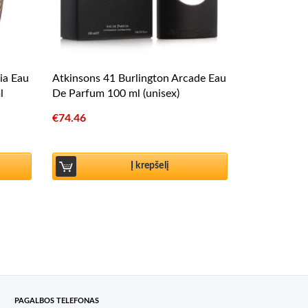
ia Eau
Atkinsons 41 Burlington Arcade Eau
l
De Parfum 100 ml (unisex)
€
74.46
Į krepšelį
PAGALBOS TELEFONAS