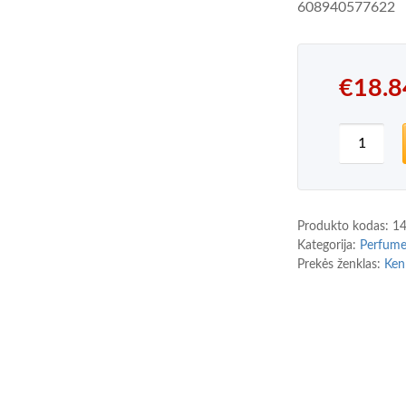
608940577622
€
18.8
produkto
Produkto kodas:
1
Kategorija:
Perfum
Prekės ženklas:
Ken