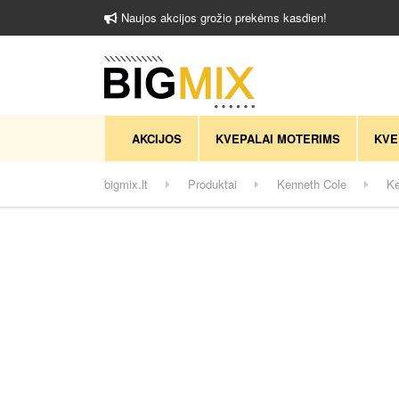
Naujos akcijos grožio prekėms kasdien!
AKCIJOS
KVEPALAI MOTERIMS
KVE
bigmix.lt
Produktai
Kenneth Cole
Ke