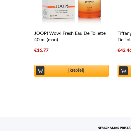
JOOP! Wow! Fresh Eau De Toilette
Tiffan
40 ml (man)
De Toi
€
16.77
€
42.4
Į krepšelį
NEMOKAMAS PRIST