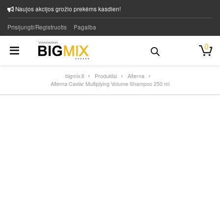
Naujos akcijos grožio prekėms kasdien!
Prisijungti/Registruotis
Pagalba
0
bigmix.lt
Produktai
Alterna
Alterna Caviar Multiplying Volume Shampoo 250 ml