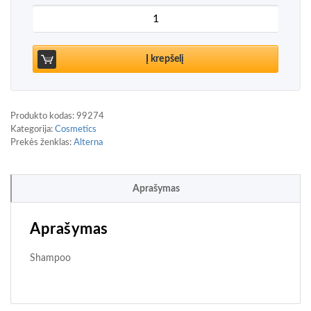
produkto kiekis: Alterna Caviar Multiplying Volu
Į krepšelį
Produkto kodas:
99274
Kategorija:
Cosmetics
Prekės ženklas:
Alterna
Aprašymas
Aprašymas
Shampoo