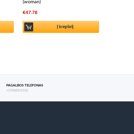
(woman)
€
47.78
Į krepšelį
PAGALBOS TELEFONAS
+37068355550