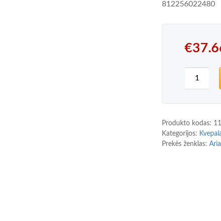
812256022480
€
37.6
produkt
Produkto kodas:
1
Kategorijos:
Kvepal
Prekės ženklas:
Ari