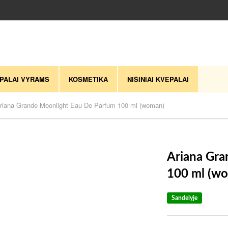
PALAI VYRAMS
KOSMETIKA
NIŠINIAI KVEPALAI
riana Grande Moonlight Eau De Parfum 100 ml (woman)
Ariana Gra
100 ml (w
Sandelyje