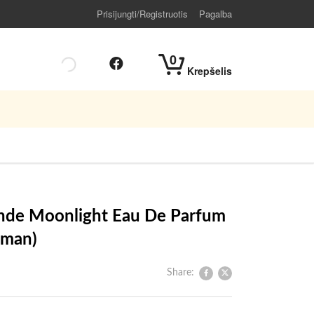
Prisijungti/Registruotis
Pagalba
0
Krepšelis
nde Moonlight Eau De Parfum
oman)
Share: