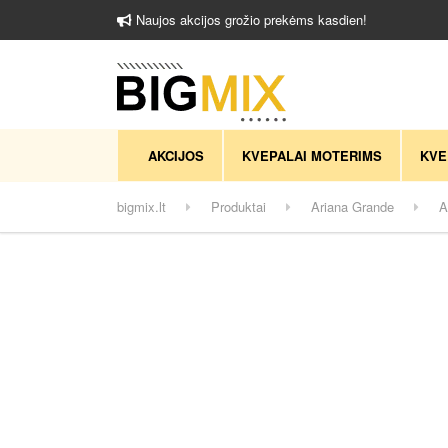
Naujos akcijos grožio prekėms kasdien!
AKCIJOS
KVEPALAI MOTERIMS
KVE
bigmix.lt
Produktai
Ariana Grande
A