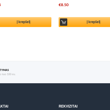
4
€
8.50
Į krepšelį
Į krepšelį
ATYMAS
 nuo 100 eu.
KTAI
REKVIZITAI