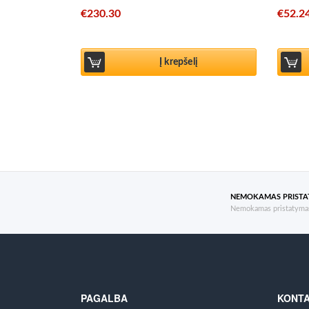
€
230.30
€
52.2
Į krepšelį
NEMOKAMAS PRIST
Nemokamas pristatymas
PAGALBA
KONTA