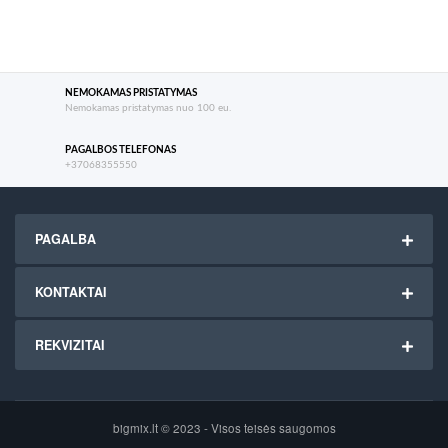
NEMOKAMAS PRISTATYMAS
Nemokamas pristatymas nuo 100 eu.
PAGALBOS TELEFONAS
+37068355550
PAGALBA
KONTAKTAI
REKVIZITAI
bigmix.lt © 2023 - Visos teisės saugomos