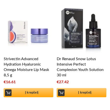
Strivectin Advanced
Dr Renaud Snow Lotus
Hydration Hyaluronic
Intensive Perfect
Omega Moisture Lip Mask
Complexion Youth Solution
8,5 g
30 ml
€
16.61
€
27.42
Į krepšelį
Į krepšelį