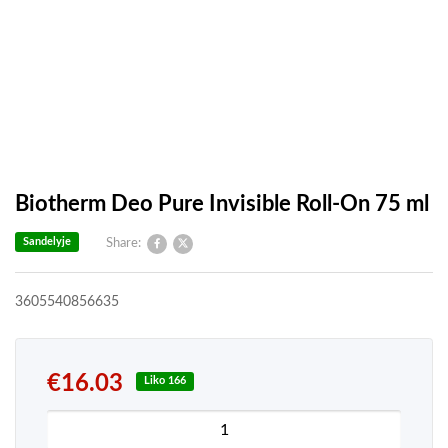
Biotherm Deo Pure Invisible Roll-On 75 ml
Sandelyje
Share:
3605540856635
€
16.03
Liko 166
produkto kiekis: Biotherm Deo Pure Invisible Roll