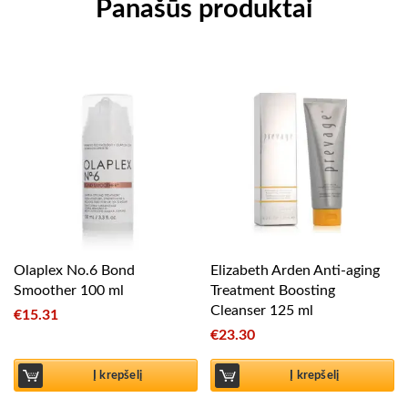
Panašūs produktai
Olaplex No.6 Bond
Elizabeth Arden Anti-aging
Smoother 100 ml
Treatment Boosting
Cleanser 125 ml
€
15.31
€
23.30
Į krepšelį
Į krepšelį