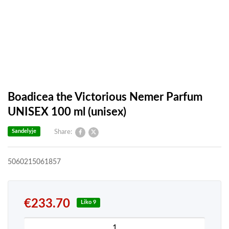
Boadicea the Victorious Nemer Parfum
UNISEX 100 ml (unisex)
Sandelyje
Share:
5060215061857
€
233.70
Liko 9
produkto kiekis: Boadicea the Victorious Nemer P