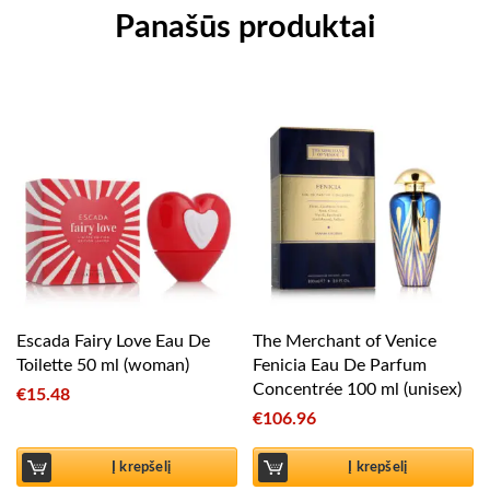
Panašūs produktai
Escada Fairy Love Eau De
The Merchant of Venice
Toilette 50 ml (woman)
Fenicia Eau De Parfum
Concentrée 100 ml (unisex)
€
15.48
€
106.96
Į krepšelį
Į krepšelį