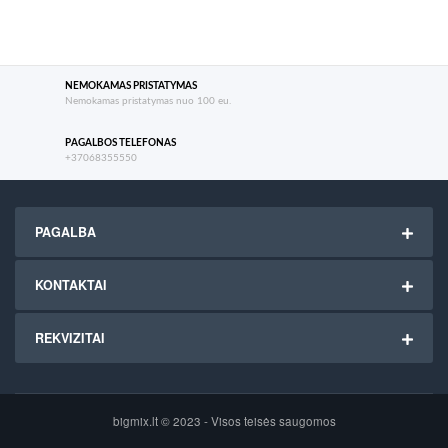
NEMOKAMAS PRISTATYMAS
Nemokamas pristatymas nuo 100 eu.
PAGALBOS TELEFONAS
+37068355550
PAGALBA
KONTAKTAI
REKVIZITAI
bigmix.lt © 2023 - Visos teisės saugomos