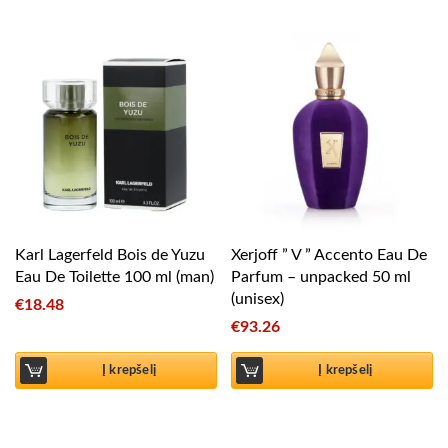
Karl Lagerfeld Bois de Yuzu
Xerjoff ” V ” Accento Eau De
Eau De Toilette 100 ml (man)
Parfum – unpacked 50 ml
(unisex)
€
18.48
€
93.26
Į krepšelį
Į krepšelį