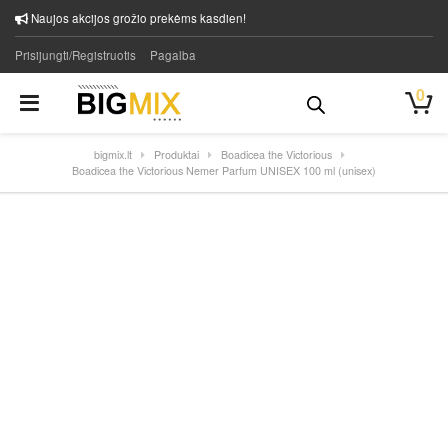
Naujos akcijos grožio prekėms kasdien!
Prisijungti/Registruotis
Pagalba
0
bigmix.lt
Produktai
Boadicea the Victorious
Boadicea the Victorious Nemer Parfum UNISEX 100 ml (unisex)