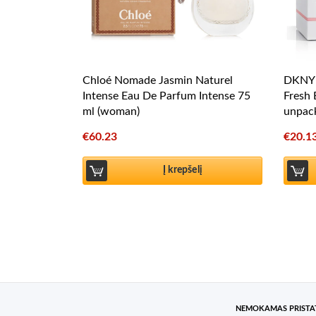
Chloé Nomade Jasmin Naturel
DKNY 
Intense Eau De Parfum Intense 75
Fresh
ml (woman)
unpac
€
60.23
€
20.1
Į krepšelį
NEMOKAMAS PRIST