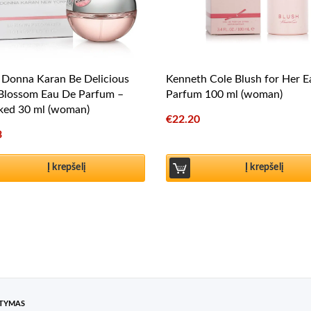
Donna Karan Be Delicious
Kenneth Cole Blush for Her 
 Blossom Eau De Parfum –
Parfum 100 ml (woman)
ked 30 ml (woman)
€
22.20
3
Į krepšelį
Į krepšelį
ATYMAS