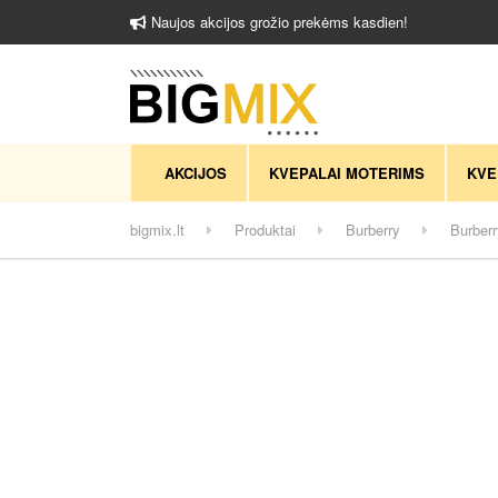
Naujos akcijos grožio prekėms kasdien!
AKCIJOS
KVEPALAI MOTERIMS
KVE
bigmix.lt
Produktai
Burberry
Burber