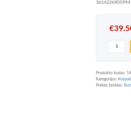
3614226905994
€
39.5
produkt
Produkto kodas:
1
Kategorijos:
Kvepal
Prekės ženklas:
Bur