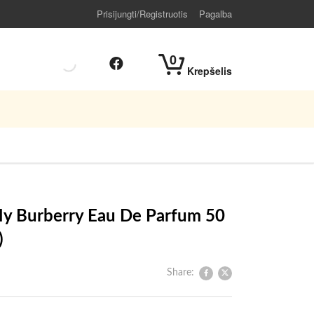
Prisijungti/Registruotis
Pagalba
0
Krepšelis
y Burberry Eau De Parfum 50
)
Share: