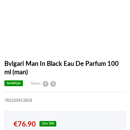
Bvlgari Man In Black Eau De Parfum 100
ml (man)
Sandelyje
Share:
783320413858
€
76.90
Liko 500