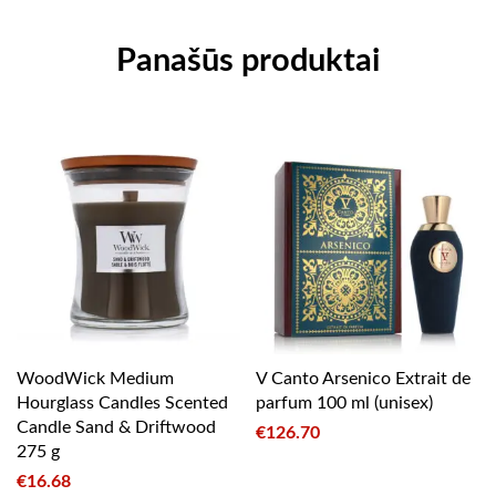
Panašūs produktai
WoodWick Medium
V Canto Arsenico Extrait de
Hourglass Candles Scented
parfum 100 ml (unisex)
Candle Sand & Driftwood
€
126.70
275 g
€
16.68