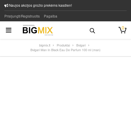
Naujos akcijos grožio prekėms kasdien!
Prisijungti/Registruotis
Pagalba
0
bigmix.lt
Produktai
Bvlgari
Bvlgari Man In Black Eau De Parfum 100 ml (man)