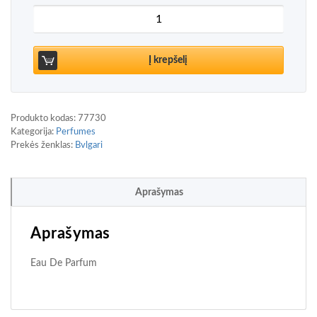
produkto kiekis: Bvlgari Man In Black Eau De Par
Į krepšelį
Produkto kodas:
77730
Kategorija:
Perfumes
Prekės ženklas:
Bvlgari
Aprašymas
Aprašymas
Eau De Parfum