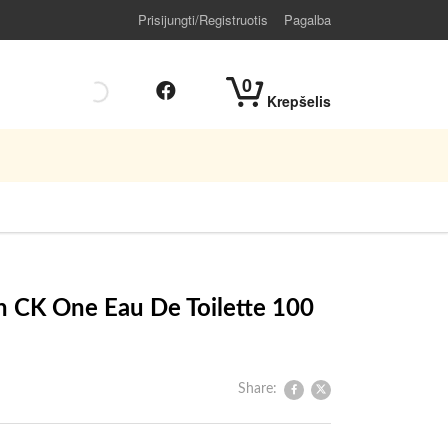
Prisijungti/Registruotis
Pagalba
0
Krepšelis
in CK One Eau De Toilette 100
Share: