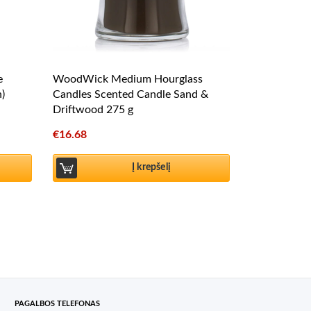
e
WoodWick Medium Hourglass
n)
Candles Scented Candle Sand &
Driftwood 275 g
€
16.68
Į krepšelį
PAGALBOS TELEFONAS