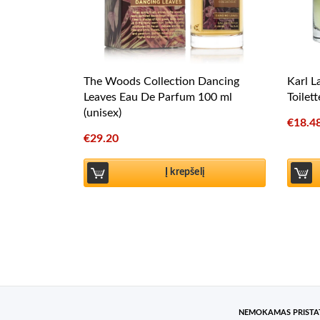
The Woods Collection Dancing
Karl L
Leaves Eau De Parfum 100 ml
Toilet
(unisex)
€
18.4
€
29.20
Į krepšelį
NEMOKAMAS PRIST