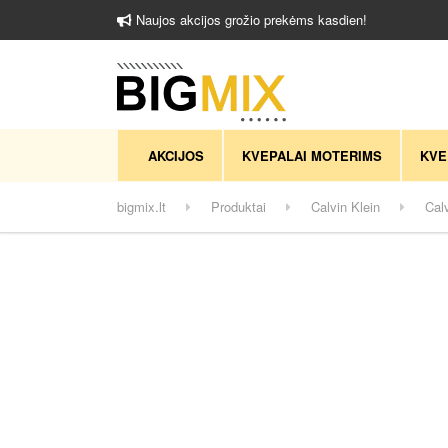
Naujos akcijos grožio prekėms kasdien!
AKCIJOS
KVEPALAI MOTERIMS
KVE
bigmix.lt
Produktai
Calvin Klein
Cal