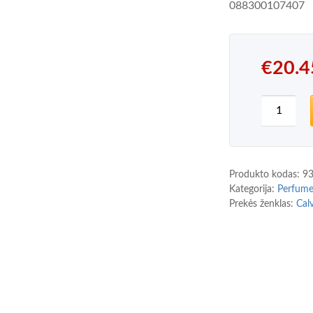
088300107407
€
20.4
produkto
Produkto kodas:
9
Kategorija:
Perfum
Prekės ženklas:
Cal