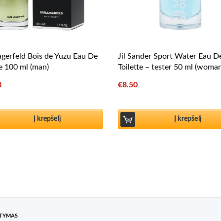
agerfeld Bois de Yuzu Eau De
Jil Sander Sport Water Eau D
te 100 ml (man)
Toilette – tester 50 ml (woma
8
€
8.50
Į krepšelį
Į krepšelį
ATYMAS