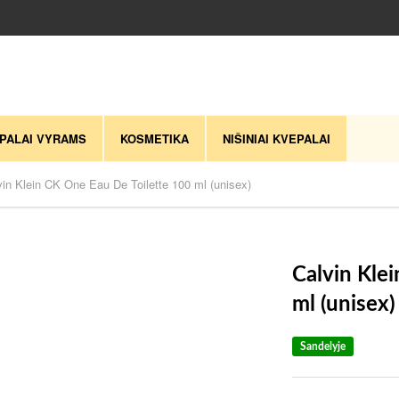
PALAI VYRAMS
KOSMETIKA
NIŠINIAI KVEPALAI
vin Klein CK One Eau De Toilette 100 ml (unisex)
Calvin Kle
ml (unisex)
Sandelyje