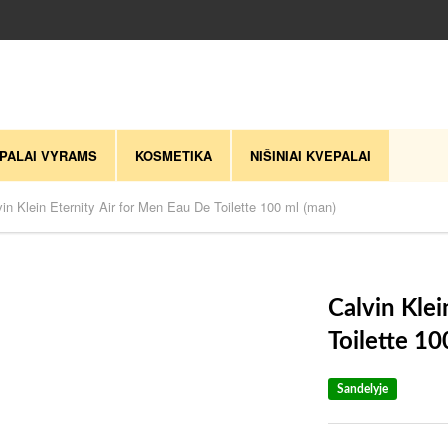
PALAI VYRAMS
KOSMETIKA
NIŠINIAI KVEPALAI
vin Klein Eternity Air for Men Eau De Toilette 100 ml (man)
Calvin Klei
Toilette 10
Sandelyje