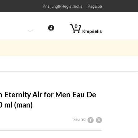
Prisijungti/Registruotis
Pagalba
0
Krepšelis
n Eternity Air for Men Eau De
0 ml (man)
Share: