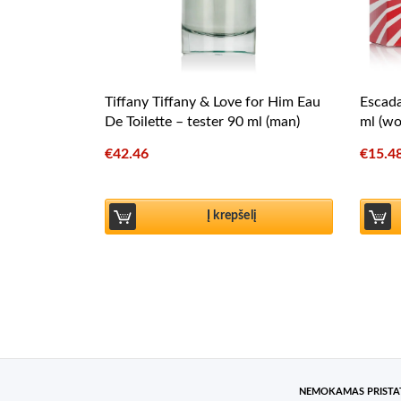
Tiffany Tiffany & Love for Him Eau
Escada
De Toilette – tester 90 ml (man)
ml (w
€
42.46
€
15.4
Į krepšelį
NEMOKAMAS PRIST