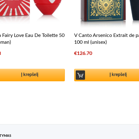
 Fairy Love Eau De Toilette 50
V Canto Arsenico Extrait de 
oman)
100 ml (unisex)
8
€
126.70
Į krepšelį
Į krepšelį
ATYMAS