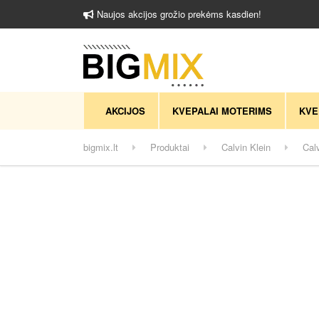
Naujos akcijos grožio prekėms kasdien!
AKCIJOS
KVEPALAI MOTERIMS
KVE
bigmix.lt
Produktai
Calvin Klein
Cal