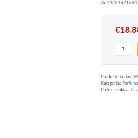
3614224871284
€
18.8
produkto
Produkto kodas:
9
Kategorija:
Perfum
Prekės ženklas:
Cal