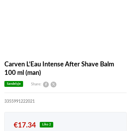
Carven L’Eau Intense After Shave Balm
100 ml (man)
Sandelyje
Share:
3355991222021
€
17.34
Liko 2