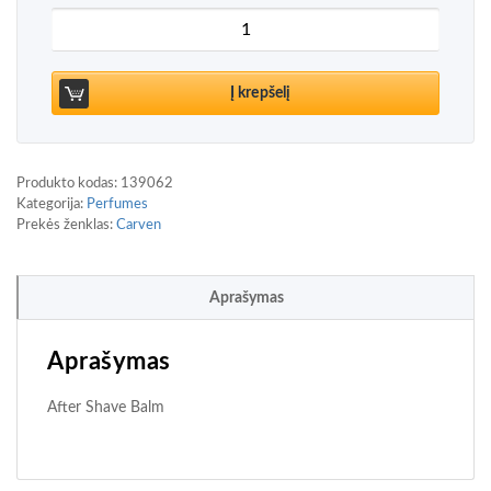
produkto kiekis: Carven L'Eau Intense After Shave
Į krepšelį
Produkto kodas:
139062
Kategorija:
Perfumes
Prekės ženklas:
Carven
Aprašymas
Aprašymas
After Shave Balm