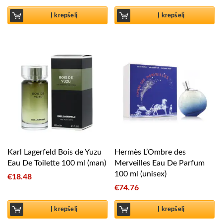
Į krepšelį
Į krepšelį
Karl Lagerfeld Bois de Yuzu
Hermès L’Ombre des
Eau De Toilette 100 ml (man)
Merveilles Eau De Parfum
100 ml (unisex)
€
18.48
€
74.76
Į krepšelį
Į krepšelį