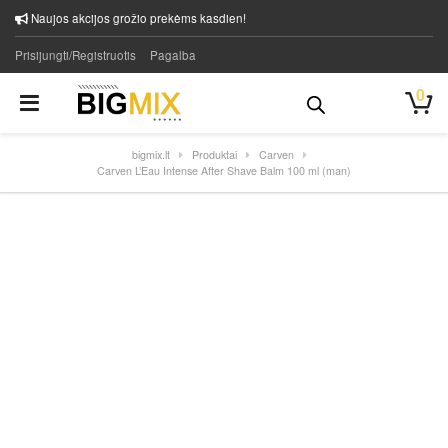
Naujos akcijos grožio prekėms kasdien!
Prisijungti/Registruotis
Pagalba
0
bigmix.lt
Produktai
Carven
Carven L’Eau Intense After Shave Balm 100 ml (man)