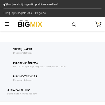
Naujos akcijos grožio prekėms kasdien!
Prisijungti/Registruotis
Pagalba
0
SIUNTŲ ĮKAINIAI
Prekių pristatymas
PREKIŲ GRĄŽINIMAS
Per 14 dienų nuo prekių pristatymo pirkėjui dienos
PIRKIMO TAISYKLES
Prekių pristatymas
REIKIA PAGALBOS?
Skambinkite +37068355550