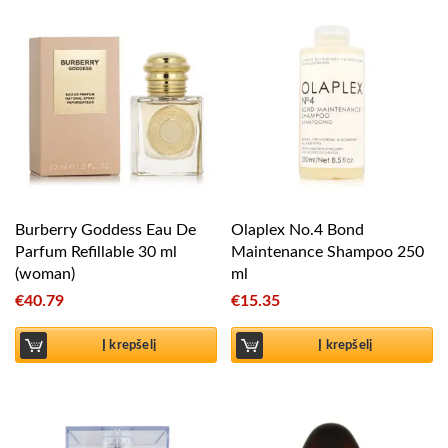
Burberry Goddess Eau De
Olaplex No.4 Bond
Parfum Refillable 30 ml
Maintenance Shampoo 250
(woman)
ml
€
40.79
€
15.35
Į krepšelį
Į krepšelį