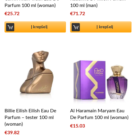
Parfum 100 ml (woman)
100 ml (man)
€
25.72
€
71.72
Į krepšelį
Į krepšelį
Billie Eilish Eilish Eau De
Al Haramain Maryam Eau
Parfum – tester 100 ml
De Parfum 100 ml (woman)
(woman)
€
15.03
€
39.82