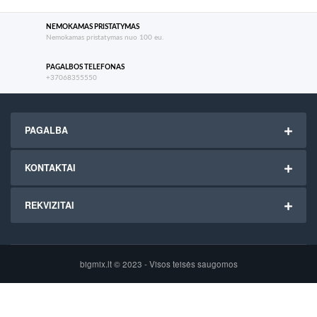
NEMOKAMAS PRISTATYMAS
Nemokamas pristatymas nuo 100 eu.
PAGALBOS TELEFONAS
+37068355550
PAGALBA
KONTAKTAI
REKVIZITAI
bigmix.lt © 2023 - Visos teisės saugomos