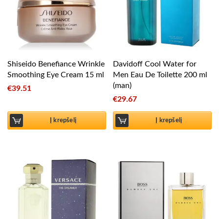
Shiseido Benefiance Wrinkle
Davidoff Cool Water for
Smoothing Eye Cream 15 ml
Men Eau De Toilette 200 ml
(man)
€
39.51
€
29.67
Į krepšelį
Į krepšelį