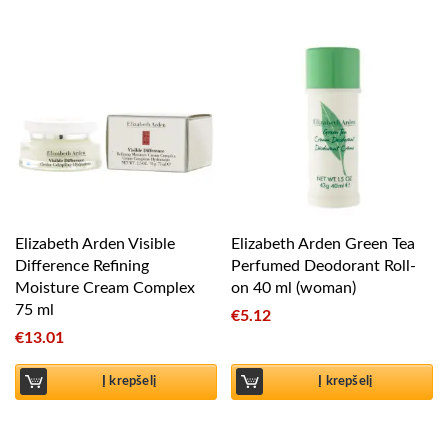
Elizabeth Arden Visible
Elizabeth Arden Green Tea
Difference Refining
Perfumed Deodorant Roll-
Moisture Cream Complex
on 40 ml (woman)
75 ml
€
5.12
€
13.01
Į krepšelį
Į krepšelį