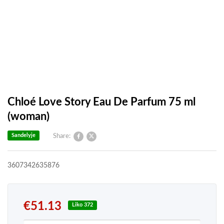
Chloé Love Story Eau De Parfum 75 ml
(woman)
Sandelyje
Share:
3607342635876
€
51.13
Liko 372