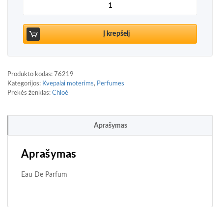
produkto kiekis: Chloé Love Story Eau De Parfum
Į krepšelį
Produkto kodas:
76219
Kategorijos:
Kvepalai moterims
,
Perfumes
Prekės ženklas:
Chloé
Aprašymas
Aprašymas
Eau De Parfum