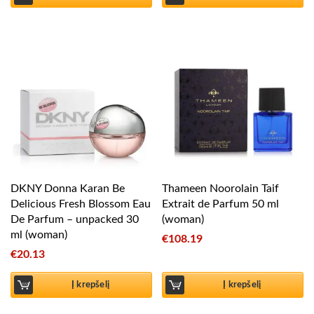
DKNY Donna Karan Be
Thameen Noorolain Taif
Delicious Fresh Blossom Eau
Extrait de Parfum 50 ml
De Parfum – unpacked 30
(woman)
ml (woman)
€
108.19
€
20.13
Į krepšelį
Į krepšelį