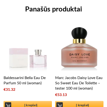
Panašūs produktai
Baldessarini Bella Eau De
Marc Jacobs Daisy Love Eau
Parfum 50 ml (woman)
So Sweet Eau De Toilette –
tester 100 ml (woman)
€
31.32
€
53.13
Į krepšelį
Į krepšelį