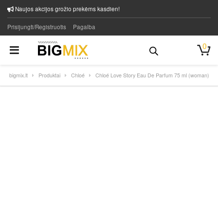
Naujos akcijos grožio prekėms kasdien!
Prisijungti/Registruotis
Pagalba
0
bigmix.lt
Produktai
Chloé
Chloé Love Story Eau De Parfum 75 ml (woman)