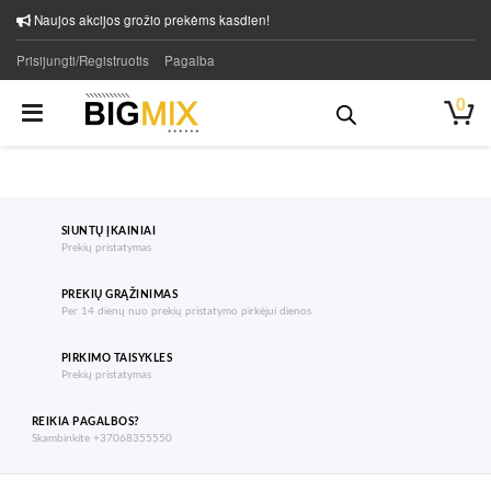
Naujos akcijos grožio prekėms kasdien!
Prisijungti/Registruotis
Pagalba
0
SIUNTŲ ĮKAINIAI
Prekių pristatymas
PREKIŲ GRĄŽINIMAS
Per 14 dienų nuo prekių pristatymo pirkėjui dienos
PIRKIMO TAISYKLES
Prekių pristatymas
REIKIA PAGALBOS?
Skambinkite +37068355550