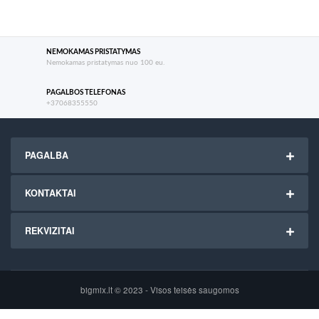
NEMOKAMAS PRISTATYMAS
Nemokamas pristatymas nuo 100 eu.
PAGALBOS TELEFONAS
+37068355550
PAGALBA
KONTAKTAI
REKVIZITAI
bigmix.lt © 2023 - Visos teisės saugomos