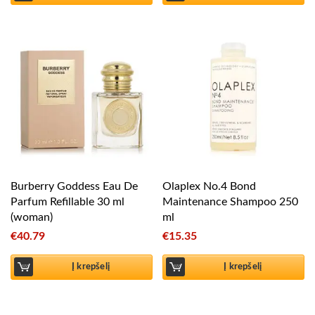
Burberry Goddess Eau De
Olaplex No.4 Bond
Parfum Refillable 30 ml
Maintenance Shampoo 250
(woman)
ml
€
40.79
€
15.35
Į krepšelį
Į krepšelį