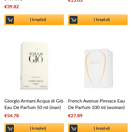
€
15.03
€
39.82
Į krepšelį
Į krepšelį
Giorgio Armani Acqua di Giò
French Avenue Pinnace Eau
Eau De Parfum 50 ml (man)
De Parfum 100 ml (woman)
€
54.78
€
27.89
Į krepšelį
Į krepšelį