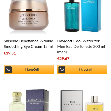
Shiseido Benefiance Wrinkle
Davidoff Cool Water for
Smoothing Eye Cream 15 ml
Men Eau De Toilette 200 ml
(man)
€
39.51
€
29.67
Į krepšelį
Į krepšelį