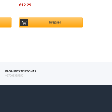
€
12.29
Į krepšelį
PAGALBOS TELEFONAS
+37068355550