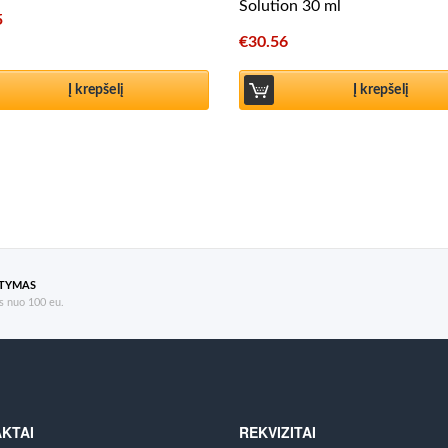
Solution 30 ml
5
€
30.56
Į krepšelį
Į krepšelį
ATYMAS
 nuo 100 eu.
KTAI
REKVIZITAI