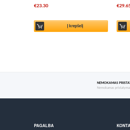
€
23.30
€
29.6
Į krepšelį
NEMOKAMAS PRIST
Nemokamas pristatymas
PAGALBA
KONTA