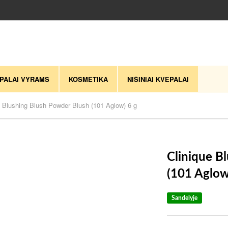
PALAI VYRAMS
KOSMETIKA
NIŠINIAI KVEPALAI
e Blushing Blush Powder Blush (101 Aglow) 6 g
Clinique B
(101 Aglow
Sandelyje