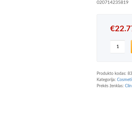
020714235819
€
22.7
produkto
Produkto kodas:
8
Kategorija:
Cosmeti
Prekės ženklas:
Cli