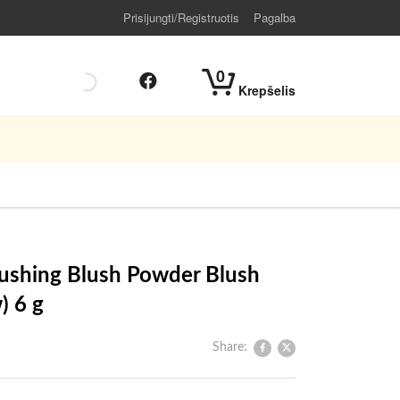
Prisijungti/Registruotis
Pagalba
0
Krepšelis
lushing Blush Powder Blush
) 6 g
Share: