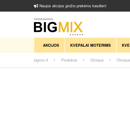
Naujos akcijos grožio prekėms kasdien!
AKCIJOS
KVEPALAI MOTERIMS
KVE
bigmix.lt
Produktai
Clinique
Cliniqu