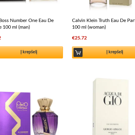
Boss Number One Eau De
Calvin Klein Truth Eau De Pa
te 100 ml (man)
100 ml (woman)
2
€
25.72
Į krepšelį
Į krepšelį