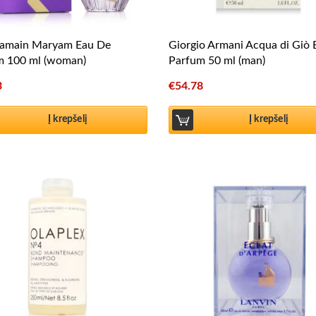
ramain Maryam Eau De
Giorgio Armani Acqua di Giò
m 100 ml (woman)
Parfum 50 ml (man)
3
€
54.78
Į krepšelį
Į krepšelį