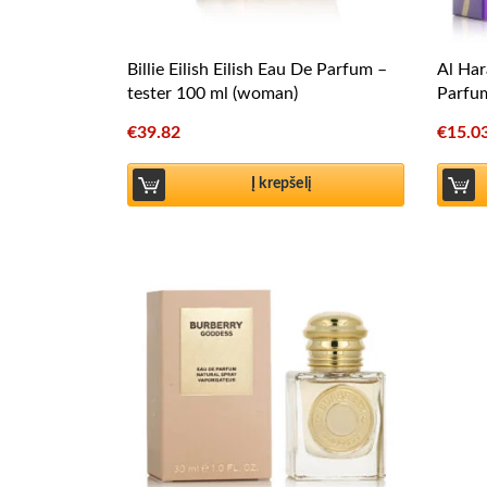
Billie Eilish Eilish Eau De Parfum –
Al Ha
tester 100 ml (woman)
Parfu
€
39.82
€
15.0
Į krepšelį