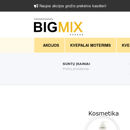
Naujos akcijos grožio prekėms kasdien!
AKCIJOS
KVEPALAI MOTERIMS
KVE
SIUNTŲ ĮKAINIAI
Prekių pristatymas