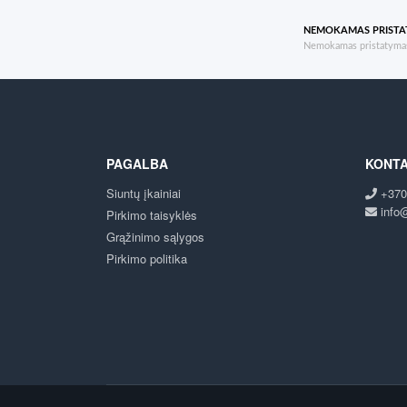
NEMOKAMAS PRIST
Nemokamas pristatymas
PAGALBA
KONTA
Siuntų įkainiai
+370
info@
Pirkimo taisyklės
Grąžinimo sąlygos
Pirkimo politika