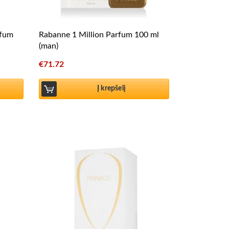
rfum
Rabanne 1 Million Parfum 100 ml
(man)
€
71.72
Į krepšelį