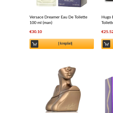
Versace Dreamer Eau De Toilette
Hugo 
100 ml (man)
Toilet
€
30.10
€
25.5
Į krepšelį