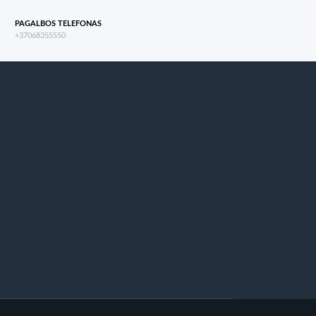
PAGALBOS TELEFONAS
+37068355550
s