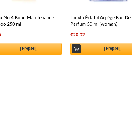
ex No.4 Bond Maintenance
Lanvin Éclat d’Arpège Eau De
oo 250 ml
Parfum 50 ml (woman)
5
€
20.02
Į krepšelį
Į krepšelį