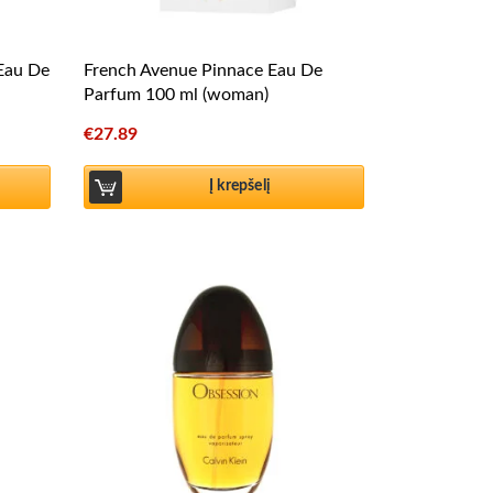
 Eau De
French Avenue Pinnace Eau De
Parfum 100 ml (woman)
€
27.89
Į krepšelį