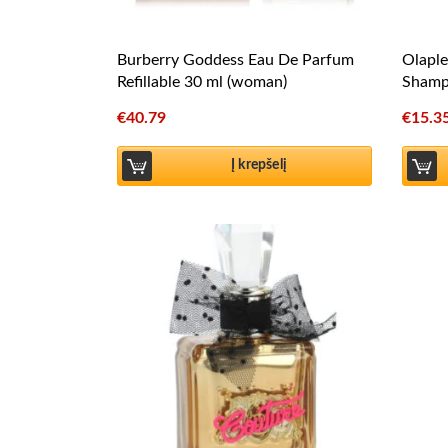
Burberry Goddess Eau De Parfum
Olapl
Refillable 30 ml (woman)
Shamp
€
40.79
€
15.3
Į krepšelį