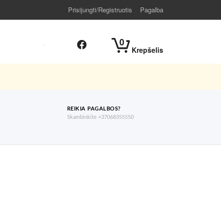
Prisijungti/Registruotis
Pagalba
0
Krepšelis
REIKIA PAGALBOS?
Skambinkite +37068355550