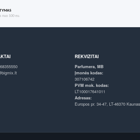
ATYMAS
 nuo 100 eu.
KTAI
REKVIZITAI
68355550
Parfumera, MB
bigmix.lt
Įmonės kodas:
307106742
PVM mok. kodas:
LT100017641011
Adresas:
Europos pr. 34-47, LT-46370 Kauna