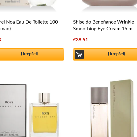
el Noa Eau De Toilette 100
Shiseido Benefiance Wrinkle
oman)
Smoothing Eye Cream 15 ml
8
€
39.51
Į krepšelį
Į krepšelį