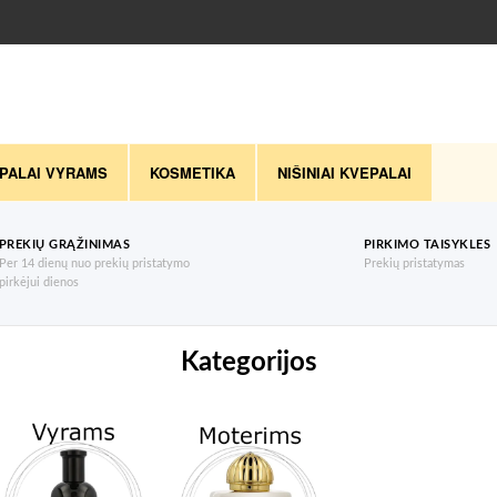
PALAI VYRAMS
KOSMETIKA
NIŠINIAI KVEPALAI
PREKIŲ GRĄŽINIMAS
PIRKIMO TAISYKLES
Per 14 dienų nuo prekių pristatymo
Prekių pristatymas
pirkėjui dienos
Kategorijos