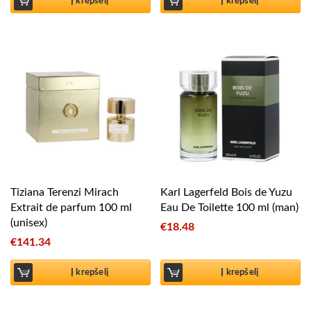
Į krepšelį
Į krepšelį
Tiziana Terenzi Mirach
Karl Lagerfeld Bois de Yuzu
Extrait de parfum 100 ml
Eau De Toilette 100 ml (man)
(unisex)
€
18.48
€
141.34
Į krepšelį
Į krepšelį