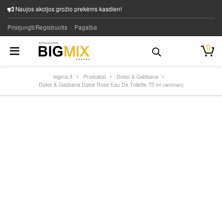
Naujos akcijos grožio prekėms kasdien!
Prisijungti/Registruotis
Pagalba
0
bigmix.lt
Produktai
Dolce & Gabbana
Dolce & Gabbana Dolce Rose Eau De Toilette 75 ml (woman)