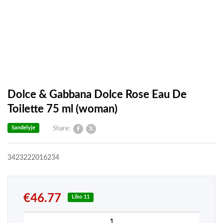
Dolce & Gabbana Dolce Rose Eau De
Toilette 75 ml (woman)
Sandelyje
Share:
3423222016234
€
46.77
Liko 11
produkto kiekis: Dolce & Gabbana Dolce Rose Eau