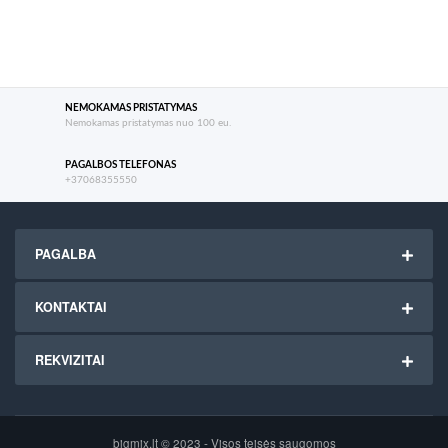
NEMOKAMAS PRISTATYMAS
Nemokamas pristatymas nuo 100 eu.
PAGALBOS TELEFONAS
+37068355550
PAGALBA
KONTAKTAI
REKVIZITAI
bigmix.lt © 2023 - Visos teisės saugomos