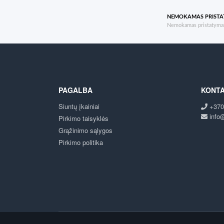
NEMOKAMAS PRIST
Nemokamas pristatymas
PAGALBA
KONTA
Siuntų įkainiai
+370
info@
Pirkimo taisyklės
Grąžinimo sąlygos
Pirkimo politika