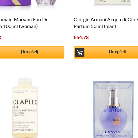
ramain Maryam Eau De
Giorgio Armani Acqua di Giò
m 100 ml (woman)
Parfum 50 ml (man)
3
€
54.78
Į krepšelį
Į krepšelį