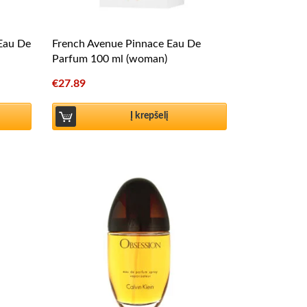
 Eau De
French Avenue Pinnace Eau De
Parfum 100 ml (woman)
€
27.89
Į krepšelį