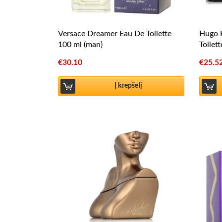
Versace Dreamer Eau De Toilette
Hugo 
100 ml (man)
Toilet
€
30.10
€
25.5
Į krepšelį