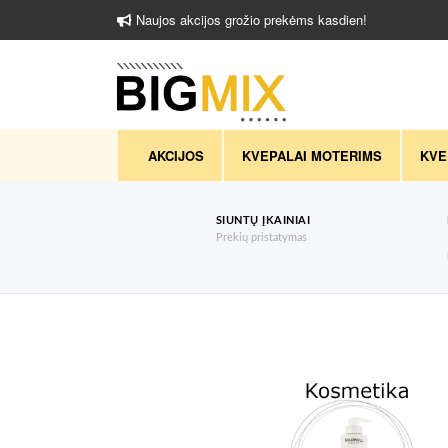
Naujos akcijos grožio prekėms kasdien!
AKCIJOS
KVEPALAI MOTERIMS
KVE
SIUNTŲ ĮKAINIAI
Prekių pristatymas