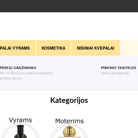
PALAI VYRAMS
KOSMETIKA
NIŠINIAI KVEPALAI
PREKIŲ GRĄŽINIMAS
PIRKIMO TAISYKLES
Per 14 dienų nuo prekių pristatymo
Prekių pristatymas
pirkėjui dienos
Kategorijos