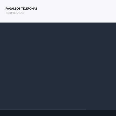
PAGALBOS TELEFONAS
+37068355550
s