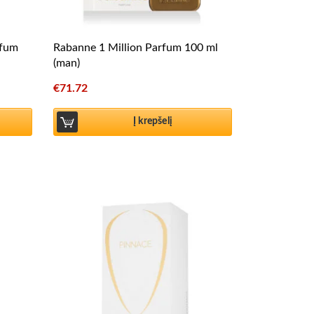
rfum
Rabanne 1 Million Parfum 100 ml
(man)
€
71.72
Į krepšelį