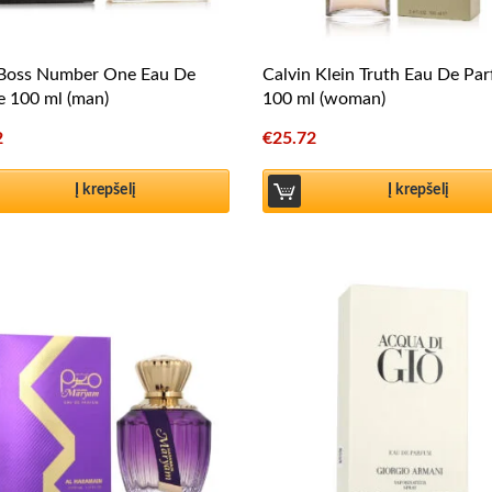
Boss Number One Eau De
Calvin Klein Truth Eau De Pa
te 100 ml (man)
100 ml (woman)
2
€
25.72
Į krepšelį
Į krepšelį