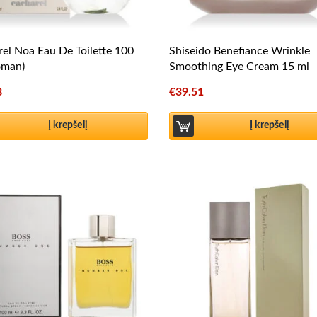
el Noa Eau De Toilette 100
Shiseido Benefiance Wrinkle
oman)
Smoothing Eye Cream 15 ml
8
€
39.51
Į krepšelį
Į krepšelį