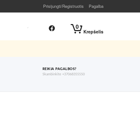
Prisijungti/Registruotis
Pagalba
0
Krepšelis
REIKIA PAGALBOS?
Skambinkite +37068355550