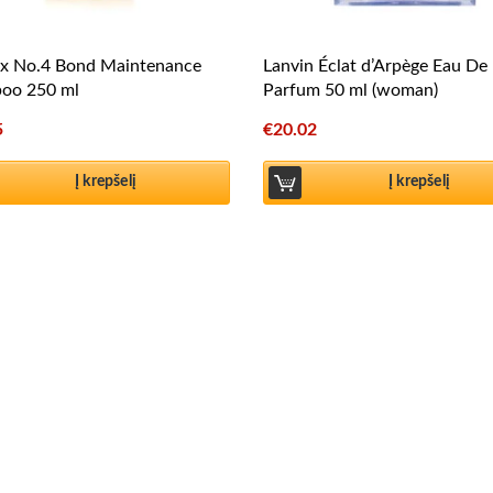
ex No.4 Bond Maintenance
Lanvin Éclat d’Arpège Eau De
oo 250 ml
Parfum 50 ml (woman)
5
€
20.02
Į krepšelį
Į krepšelį