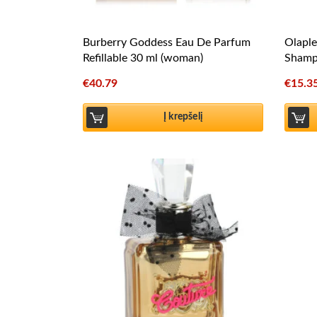
Burberry Goddess Eau De Parfum
Olapl
Refillable 30 ml (woman)
Shamp
€
40.79
€
15.3
Į krepšelį