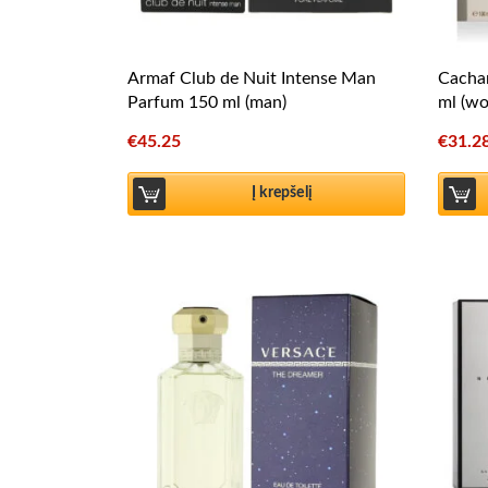
Armaf Club de Nuit Intense Man
Cachar
Parfum 150 ml (man)
ml (w
€
45.25
€
31.2
Į krepšelį