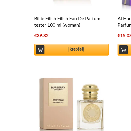
Billie Eilish Eilish Eau De Parfum –
Al Ha
tester 100 ml (woman)
Parfu
€
39.82
€
15.0
Į krepšelį