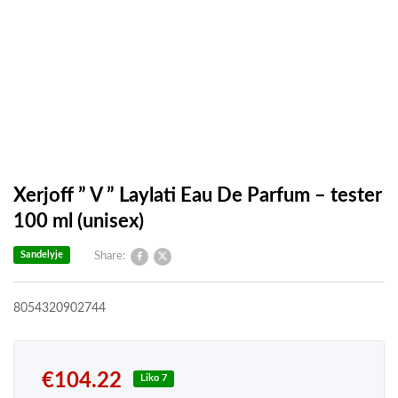
Xerjoff ” V ” Laylati Eau De Parfum – tester
100 ml (unisex)
Sandelyje
Share:
8054320902744
€
104.22
Liko 7