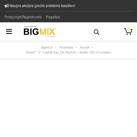
Naujos akcijos grožio prekėms kasdien!
Prisijungti/Registruotis
Pagalba
0
bigmix.lt
Produktai
Xerjoff
Xerjoff ” V ” Laylati Eau De Parfum – tester 100 ml (unisex)