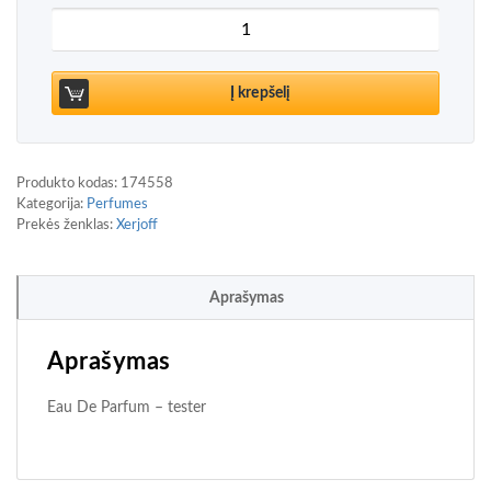
produkto kiekis: Xerjoff " V " Laylati Eau De Parfum
Į krepšelį
Produkto kodas:
174558
Kategorija:
Perfumes
Prekės ženklas:
Xerjoff
Aprašymas
Aprašymas
Eau De Parfum – tester