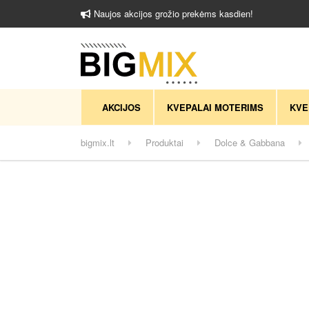
Naujos akcijos grožio prekėms kasdien!
AKCIJOS
KVEPALAI MOTERIMS
KVE
bigmix.lt
Produktai
Dolce & Gabbana