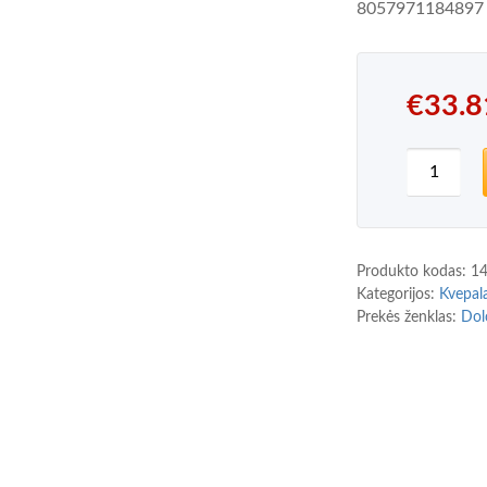
8057971184897
€
33.8
produkt
Produkto kodas:
1
Kategorijos:
Kvepal
Prekės ženklas:
Dol