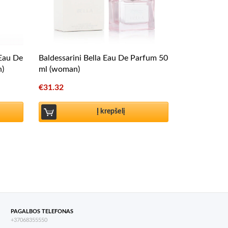
 Eau De
Baldessarini Bella Eau De Parfum 50
n)
ml (woman)
€
31.32
Į krepšelį
PAGALBOS TELEFONAS
+37068355550