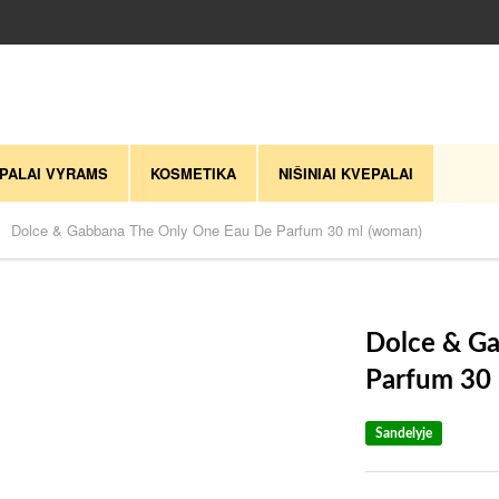
PALAI VYRAMS
KOSMETIKA
NIŠINIAI KVEPALAI
Dolce & Gabbana The Only One Eau De Parfum 30 ml (woman)
Dolce & G
Parfum 30
Sandelyje