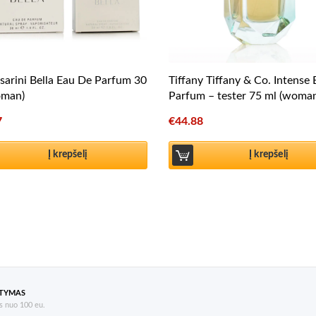
sarini Bella Eau De Parfum 30
Tiffany Tiffany & Co. Intense
oman)
Parfum – tester 75 ml (woma
7
€
44.88
Į krepšelį
Į krepšelį
ATYMAS
 nuo 100 eu.