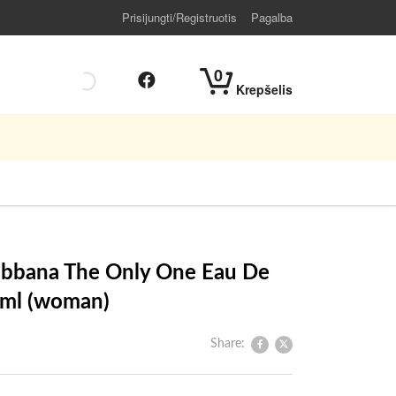
Prisijungti/Registruotis
Pagalba
0
Krepšelis
abbana The Only One Eau De
 ml (woman)
Share: