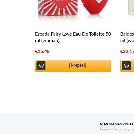
Escada Fairy Love Eau De Toilette 50
Baldes
ml (woman)
ml (w
€
15.48
€
22.1
Į krepšelį
NEMOKAMAS PRIST
Nemokamas pristatymas