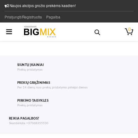
Naujos akcijos grožio prekėms kasdien!
Prisijungti/Registruotis
Pagalba
0
SIUNTŲ ĮKAINIAI
Prekių pristatymas
PREKIŲ GRĄŽINIMAS
Per 14 dienų nuo prekių pristatymo pirkėjui dienos
PIRKIMO TAISYKLES
Prekių pristatymas
REIKIA PAGALBOS?
Skambinkite +37068355550