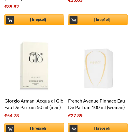
€
15.03
€
39.82
Į krepšelį
Į krepšelį
Giorgio Armani Acqua di Giò
French Avenue Pinnace Eau
Eau De Parfum 50 ml (man)
De Parfum 100 ml (woman)
€
54.78
€
27.89
Į krepšelį
Į krepšelį