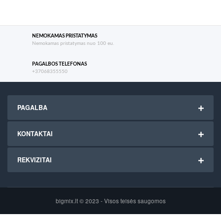
NEMOKAMAS PRISTATYMAS
Nemokamas pristatymas nuo 100 eu.
PAGALBOS TELEFONAS
+37068355550
PAGALBA
KONTAKTAI
REKVIZITAI
bigmix.lt © 2023 - Visos teisės saugomos