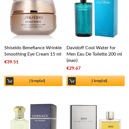
Shiseido Benefiance Wrinkle
Davidoff Cool Water for
Smoothing Eye Cream 15 ml
Men Eau De Toilette 200 ml
(man)
€
39.51
€
29.67
Į krepšelį
Į krepšelį