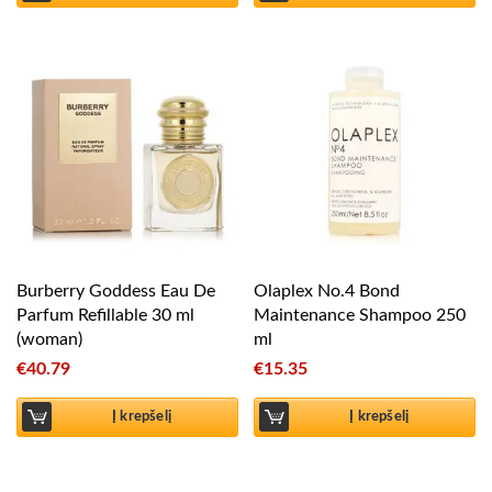
Burberry Goddess Eau De
Olaplex No.4 Bond
Parfum Refillable 30 ml
Maintenance Shampoo 250
(woman)
ml
€
40.79
€
15.35
Į krepšelį
Į krepšelį