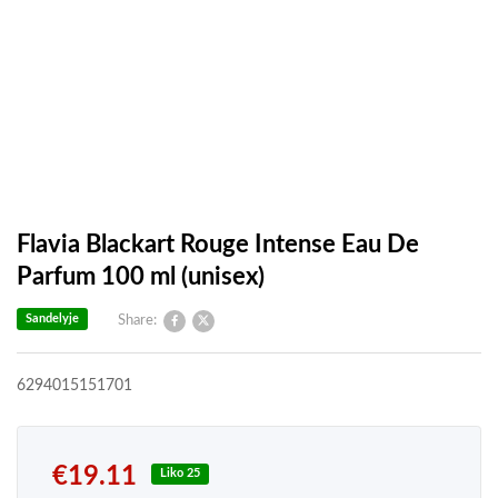
Flavia Blackart Rouge Intense Eau De
Parfum 100 ml (unisex)
Sandelyje
Share:
6294015151701
€
19.11
Liko 25