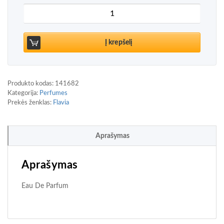
produkto kiekis: Flavia Blackart Rouge Intense Ea
Į krepšelį
Produkto kodas:
141682
Kategorija:
Perfumes
Prekės ženklas:
Flavia
Aprašymas
Aprašymas
Eau De Parfum