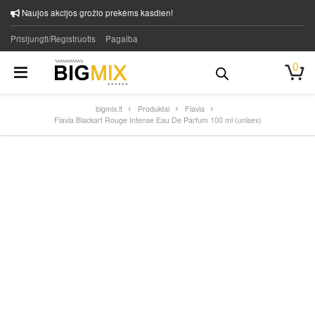
Naujos akcijos grožio prekėms kasdien!
Prisijungti/Registruotis
Pagalba
0
bigmix.lt
Produktai
Flavia
Flavia Blackart Rouge Intense Eau De Parfum 100 ml (unisex)