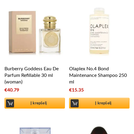
Burberry Goddess Eau De
Olaplex No.4 Bond
Parfum Refillable 30 ml
Maintenance Shampoo 250
(woman)
ml
€
40.79
€
15.35
Į krepšelį
Į krepšelį