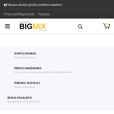
Naujos akcijos grožio prekėms kasdien!
Prisijungti/Registruotis
Pagalba
0
SIUNTŲ ĮKAINIAI
Prekių pristatymas
PREKIŲ GRĄŽINIMAS
Per 14 dienų nuo prekių pristatymo pirkėjui dienos
PIRKIMO TAISYKLES
Prekių pristatymas
REIKIA PAGALBOS?
Skambinkite +37068355550