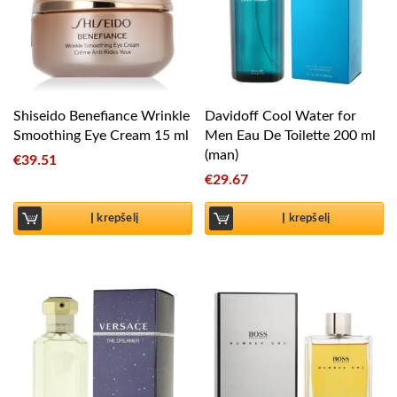
Shiseido Benefiance Wrinkle
Davidoff Cool Water for
Smoothing Eye Cream 15 ml
Men Eau De Toilette 200 ml
(man)
€
39.51
€
29.67
Į krepšelį
Į krepšelį