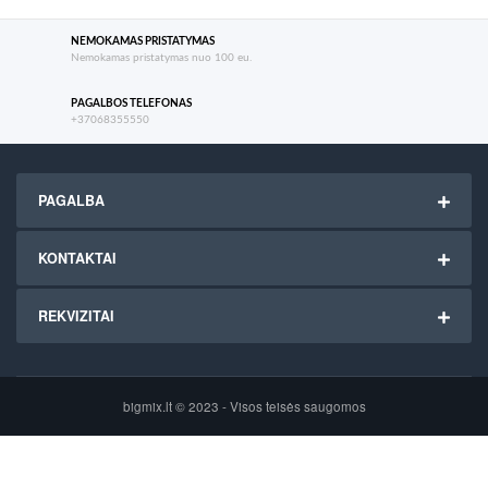
NEMOKAMAS PRISTATYMAS
Nemokamas pristatymas nuo 100 eu.
PAGALBOS TELEFONAS
+37068355550
PAGALBA
KONTAKTAI
REKVIZITAI
bigmix.lt © 2023 - Visos teisės saugomos