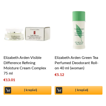
Elizabeth Arden Visible
Elizabeth Arden Green Tea
Difference Refining
Perfumed Deodorant Roll-
Moisture Cream Complex
on 40 ml (woman)
75 ml
€
5.12
€
13.01
Į krepšelį
Į krepšelį