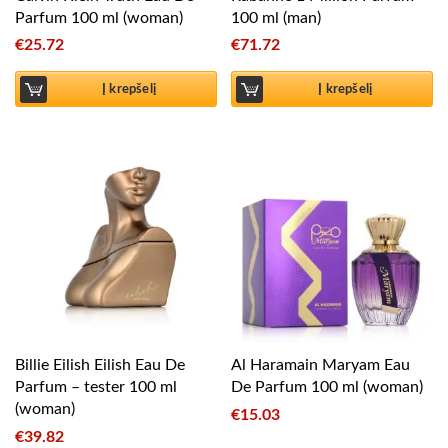
Parfum 100 ml (woman)
100 ml (man)
€
25.72
€
71.72
Į krepšelį
Į krepšelį
Billie Eilish Eilish Eau De
Al Haramain Maryam Eau
Parfum – tester 100 ml
De Parfum 100 ml (woman)
(woman)
€
15.03
€
39.82