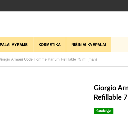
PALAI VYRAMS
KOSMETIKA
NIŠINIAI KVEPALAI
Giorgio Armani Code Homme Parfum Refillable 75 ml (man)
Giorgio A
Refillable 
Sandelyje