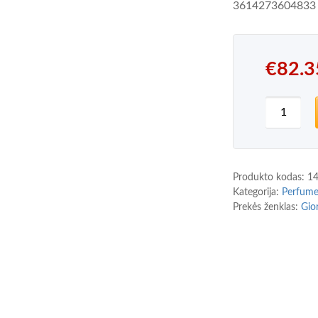
3614273604833
€
82.3
produkto
Produkto kodas:
1
Kategorija:
Perfum
Prekės ženklas:
Gio