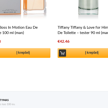
Boss In Motion Eau De
Tiffany Tiffany & Love for Hi
te 100 ml (man)
De Toilette – tester 90 ml (ma
8
€
42.46
Į krepšelį
Į krepšelį
ATYMAS
 nuo 100 eu.