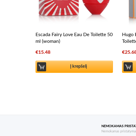
Escada Fairy Love Eau De Toilette 50
Hugo 
ml (woman)
Toilet
€
15.48
€
25.6
Į krepšelį
NEMOKAMAS PRIST
Nemokamas pristatymas