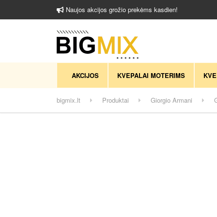
Naujos akcijos grožio prekėms kasdien!
AKCIJOS
KVEPALAI MOTERIMS
KVE
bigmix.lt
Produktai
Giorgio Armani