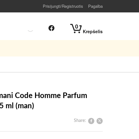
Prisijungti/Registruotis
Pagalba
0
Krepšelis
rmani Code Homme Parfum
75 ml (man)
Share: