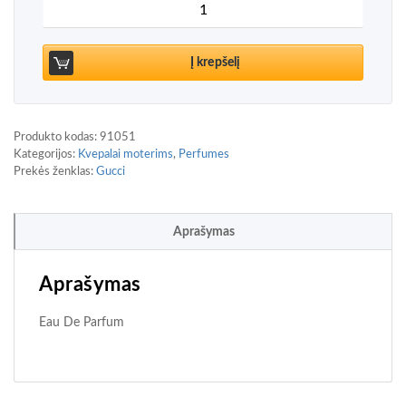
produkto kiekis: Gucci Bloom Eau De Parfum 50 
Į krepšelį
Produkto kodas:
91051
Kategorijos:
Kvepalai moterims
,
Perfumes
Prekės ženklas:
Gucci
Aprašymas
Aprašymas
Eau De Parfum