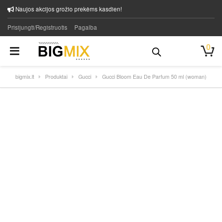
Naujos akcijos grožio prekėms kasdien!
Prisijungti/Registruotis
Pagalba
0
bigmix.lt
Produktai
Gucci
Gucci Bloom Eau De Parfum 50 ml (woman)