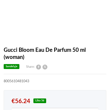
Gucci Bloom Eau De Parfum 50 ml
(woman)
Sandelyje
Share:
8005610481043
€
56.24
Liko 56