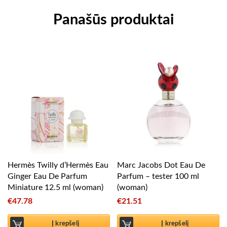
Panašūs produktai
Hermès Twilly d’Hermès Eau
Marc Jacobs Dot Eau De
Ginger Eau De Parfum
Parfum – tester 100 ml
Miniature 12.5 ml (woman)
(woman)
€
47.78
€
21.51
Į krepšelį
Į krepšelį