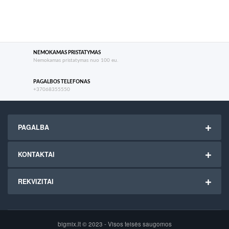
NEMOKAMAS PRISTATYMAS
Nemokamas pristatymas nuo 100 eu.
PAGALBOS TELEFONAS
+37068355550
PAGALBA
KONTAKTAI
REKVIZITAI
bigmix.lt © 2023 - Visos teisės saugomos