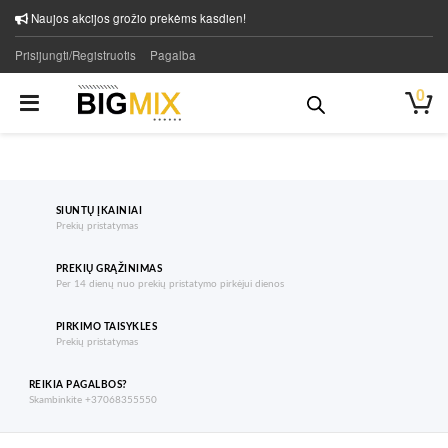
Naujos akcijos grožio prekėms kasdien!
Prisijungti/Registruotis
Pagalba
0
SIUNTŲ ĮKAINIAI
Prekių pristatymas
PREKIŲ GRĄŽINIMAS
Per 14 dienų nuo prekių pristatymo pirkėjui dienos
PIRKIMO TAISYKLES
Prekių pristatymas
REIKIA PAGALBOS?
Skambinkite +37068355550