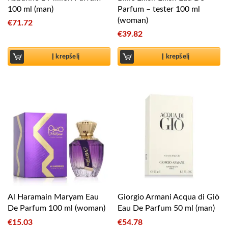
100 ml (man)
Parfum – tester 100 ml
(woman)
€
71.72
€
39.82
Į krepšelį
Į krepšelį
Al Haramain Maryam Eau
Giorgio Armani Acqua di Giò
De Parfum 100 ml (woman)
Eau De Parfum 50 ml (man)
€
15.03
€
54.78