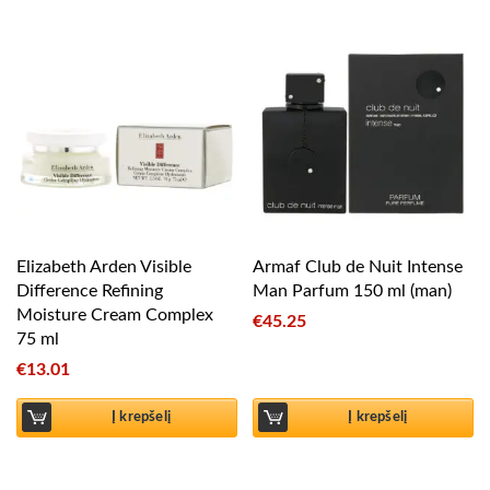
Elizabeth Arden Visible
Armaf Club de Nuit Intense
Difference Refining
Man Parfum 150 ml (man)
Moisture Cream Complex
€
45.25
75 ml
€
13.01
Į krepšelį
Į krepšelį