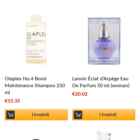
Olaplex No.4 Bond
Lanvin Éclat d’Arpège Eau
Maintenance Shampoo 250
De Parfum 50 ml (woman)
ml
€
20.02
€
15.35
Į krepšelį
Į krepšelį