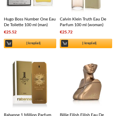
Hugo Boss Number One Eau
Calvin Klein Truth Eau De
De Toilette 100 ml (man)
Parfum 100 ml (woman)
€
25.52
€
25.72
Į krepšelį
Į krepšelį
Rabanne 1 Million Parfum
Billie Eilish Eilish Eau De