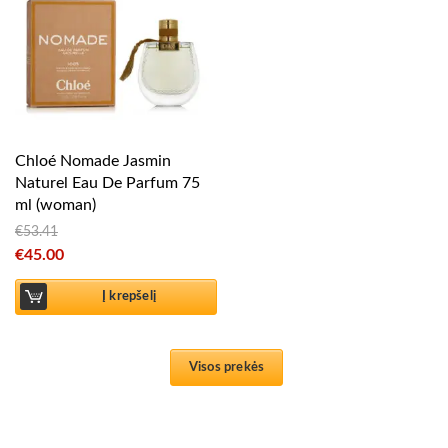
Chloé Nomade Jasmin
Naturel Eau De Parfum 75
ml (woman)
€
53.41
Original price was: €53.41.
€
45.00
Current price is: €45.00.
Į krepšelį
Visos prekės