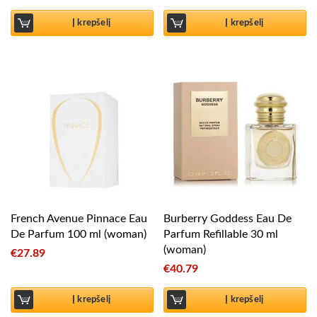
Į krepšelį
Į krepšelį
French Avenue Pinnace Eau
Burberry Goddess Eau De
De Parfum 100 ml (woman)
Parfum Refillable 30 ml
(woman)
€
27.89
€
40.79
Į krepšelį
Į krepšelį