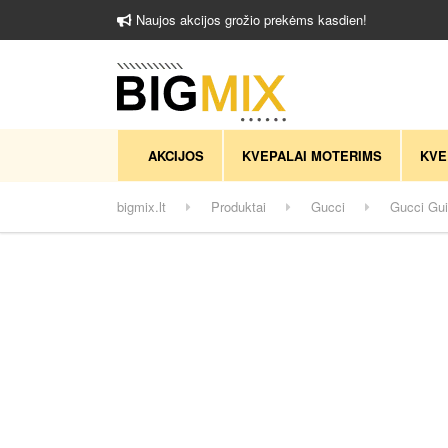
Naujos akcijos grožio prekėms kasdien!
AKCIJOS
KVEPALAI MOTERIMS
KVE
bigmix.lt
Produktai
Gucci
Gucci Gui