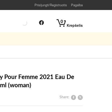
Prisijungti/Registruotis
Pagalba
0
Krepšelis
ty Pour Femme 2021 Eau De
0 ml (woman)
Share: