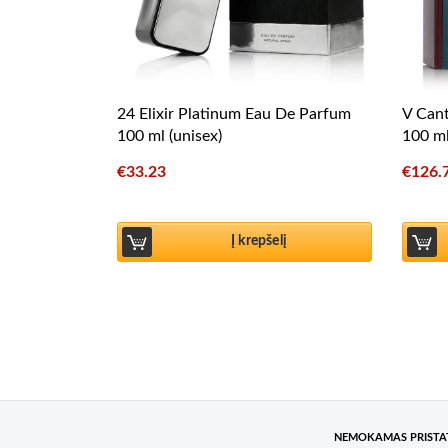
24 Elixir Platinum Eau De Parfum
V Cant
100 ml (unisex)
100 ml
€
33.23
€
126.
Į krepšelį
NEMOKAMAS PRIST