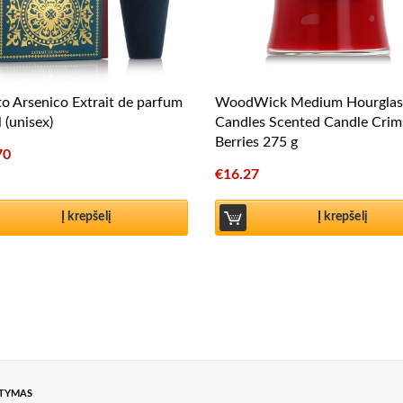
o Arsenico Extrait de parfum
WoodWick Medium Hourglas
 (unisex)
Candles Scented Candle Cri
Berries 275 g
70
€
16.27
Į krepšelį
Į krepšelį
ATYMAS