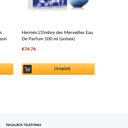
s
Hermès L’Ombre des Merveilles Eau
mson
De Parfum 100 ml (unisex)
€
74.76
Į krepšelį
PAGALBOS TELEFONAS