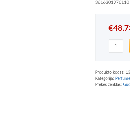
3616301976110
€
48.7
produkto
Produkto kodas:
1
Kategorija:
Perfum
Prekės ženklas:
Guc