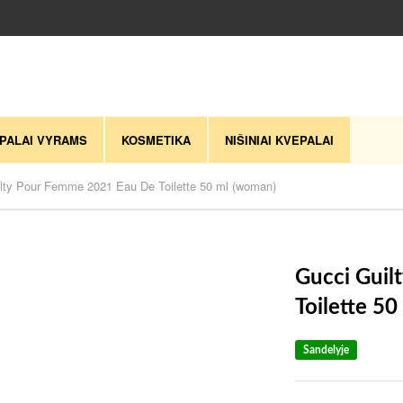
PALAI VYRAMS
KOSMETIKA
NIŠINIAI KVEPALAI
lty Pour Femme 2021 Eau De Toilette 50 ml (woman)
Gucci Guil
Toilette 5
Sandelyje