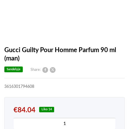
Gucci Guilty Pour Homme Parfum 90 ml
(man)
Sandelyje
Share:
3616301794608
€
84.04
Liko 14
produkto kiekis: Gucci Guilty Pour Homme Parfum