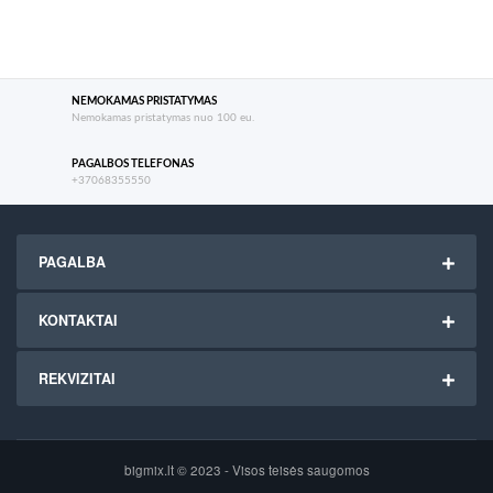
NEMOKAMAS PRISTATYMAS
Nemokamas pristatymas nuo 100 eu.
PAGALBOS TELEFONAS
+37068355550
PAGALBA
KONTAKTAI
REKVIZITAI
bigmix.lt © 2023 - Visos teisės saugomos