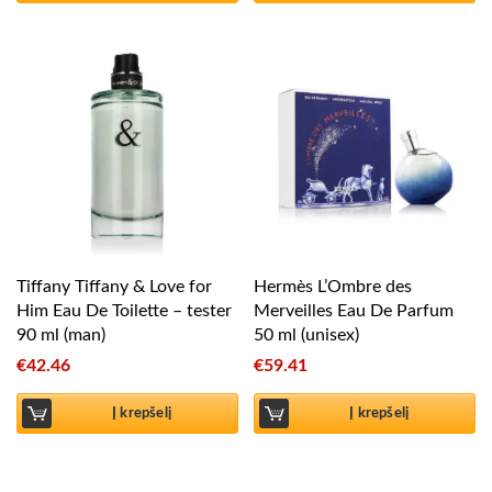
Tiffany Tiffany & Love for
Hermès L’Ombre des
Him Eau De Toilette – tester
Merveilles Eau De Parfum
90 ml (man)
50 ml (unisex)
€
42.46
€
59.41
Į krepšelį
Į krepšelį