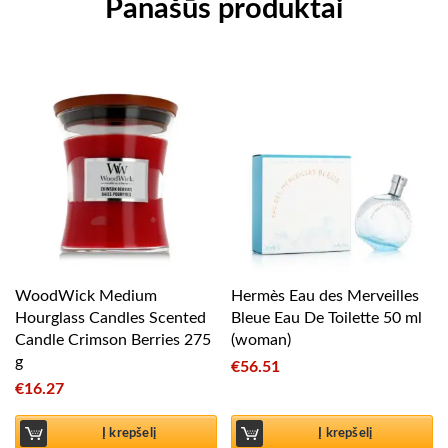
Panašūs produktai
WoodWick Medium
Hermès Eau des Merveilles
Hourglass Candles Scented
Bleue Eau De Toilette 50 ml
Candle Crimson Berries 275
(woman)
g
€
56.51
€
16.27
Į krepšelį
Į krepšelį