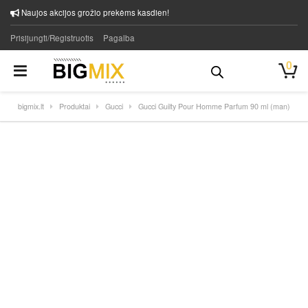
Naujos akcijos grožio prekėms kasdien!
Prisijungti/Registruotis
Pagalba
0
bigmix.lt
Produktai
Gucci
Gucci Guilty Pour Homme Parfum 90 ml (man)