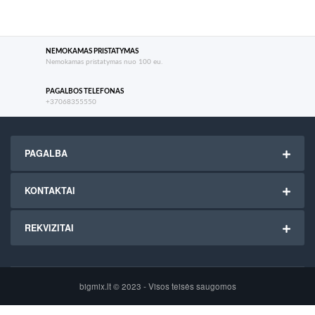
NEMOKAMAS PRISTATYMAS
Nemokamas pristatymas nuo 100 eu.
PAGALBOS TELEFONAS
+37068355550
PAGALBA
KONTAKTAI
REKVIZITAI
bigmix.lt © 2023 - Visos teisės saugomos