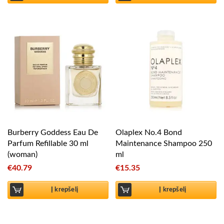
Burberry Goddess Eau De
Olaplex No.4 Bond
Parfum Refillable 30 ml
Maintenance Shampoo 250
(woman)
ml
€
40.79
€
15.35
Į krepšelį
Į krepšelį