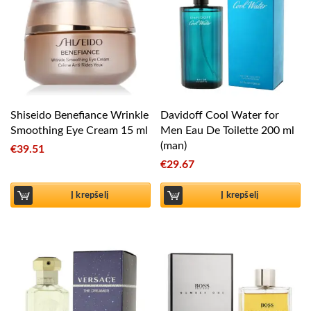
Shiseido Benefiance Wrinkle
Davidoff Cool Water for
Smoothing Eye Cream 15 ml
Men Eau De Toilette 200 ml
(man)
€
39.51
€
29.67
Į krepšelį
Į krepšelį