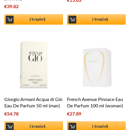
€
15.03
€
39.82
Į krepšelį
Į krepšelį
Giorgio Armani Acqua di Giò
French Avenue Pinnace Eau
Eau De Parfum 50 ml (man)
De Parfum 100 ml (woman)
€
54.78
€
27.89
Į krepšelį
Į krepšelį