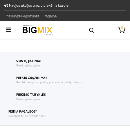
Naujos akcijos grožio prekėms kasdien!
Prisijungti/Registruotis
Pagalba
0
SIUNTŲ ĮKAINIAI
Prekių pristatymas
PREKIŲ GRĄŽINIMAS
Per 14 dienų nuo prekių pristatymo pirkėjui dienos
PIRKIMO TAISYKLES
Prekių pristatymas
REIKIA PAGALBOS?
Skambinkite +37068355550