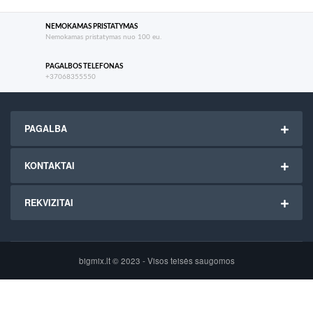
NEMOKAMAS PRISTATYMAS
Nemokamas pristatymas nuo 100 eu.
PAGALBOS TELEFONAS
+37068355550
PAGALBA
KONTAKTAI
REKVIZITAI
bigmix.lt © 2023 - Visos teisės saugomos