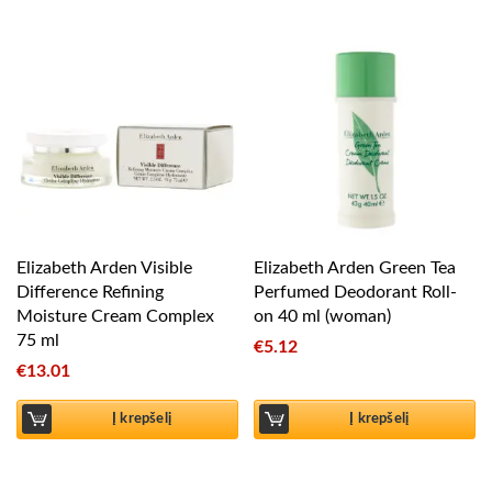
Elizabeth Arden Visible
Elizabeth Arden Green Tea
Difference Refining
Perfumed Deodorant Roll-
Moisture Cream Complex
on 40 ml (woman)
75 ml
€
5.12
€
13.01
Į krepšelį
Į krepšelį