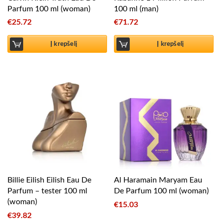
Parfum 100 ml (woman)
100 ml (man)
€
25.72
€
71.72
Į krepšelį
Į krepšelį
Billie Eilish Eilish Eau De
Al Haramain Maryam Eau
Parfum – tester 100 ml
De Parfum 100 ml (woman)
(woman)
€
15.03
€
39.82