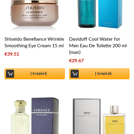
Shiseido Benefiance Wrinkle
Davidoff Cool Water for
Smoothing Eye Cream 15 ml
Men Eau De Toilette 200 ml
(man)
€
39.51
€
29.67
Į krepšelį
Į krepšelį