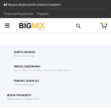
Naujos akcijos grožio prekėms kasdien!
Prisijungti/Registruotis
Pagalba
0
SIUNTŲ ĮKAINIAI
Prekių pristatymas
PREKIŲ GRĄŽINIMAS
Per 14 dienų nuo prekių pristatymo pirkėjui dienos
PIRKIMO TAISYKLES
Prekių pristatymas
REIKIA PAGALBOS?
Skambinkite +37068355550