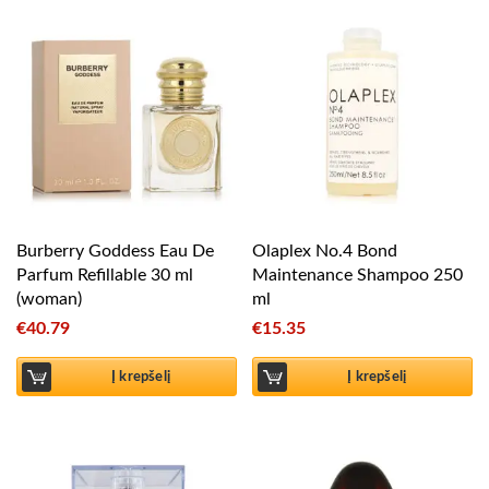
Burberry Goddess Eau De
Olaplex No.4 Bond
Parfum Refillable 30 ml
Maintenance Shampoo 250
(woman)
ml
€
40.79
€
15.35
Į krepšelį
Į krepšelį