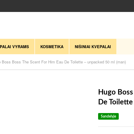
PALAI VYRAMS
KOSMETIKA
NIŠINIAI KVEPALAI
 Boss Boss The Scent For Him Eau De Toilette – unpacked 50 ml (man)
Hugo Boss 
De Toilett
Sandelyje