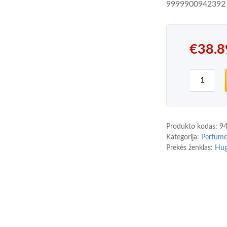
9999900942392
€
38.8
produkto
Produkto kodas:
9
Kategorija:
Perfum
Prekės ženklas:
Hug