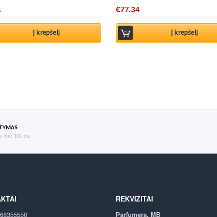
1
€
77.34
Į krepšelį
Į krepšelį
ATYMAS
 nuo 100 eu.
KTAI
REKVIZITAI
68355550
Parfumera, MB