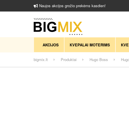
Naujos akcijos grožio prekėms kasdien!
AKCIJOS
KVEPALAI MOTERIMS
KVE
bigmix.lt
Produktai
Hugo Boss
Hugo