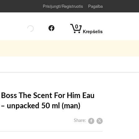
Prisijungti/Registruotis
Pagalba
0
Krepšelis
Boss The Scent For Him Eau
e – unpacked 50 ml (man)
Share: