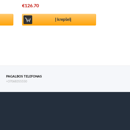
€
126.70
Į krepšelį
PAGALBOS TELEFONAS
+37068355550