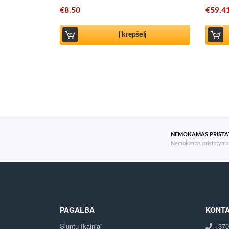
€
8.50
€
59.4
Į krepšelį
NEMOKAMAS PRIST
Nemokamas pristatymas
PAGALBA
KONTA
Siuntų įkainiai
+370