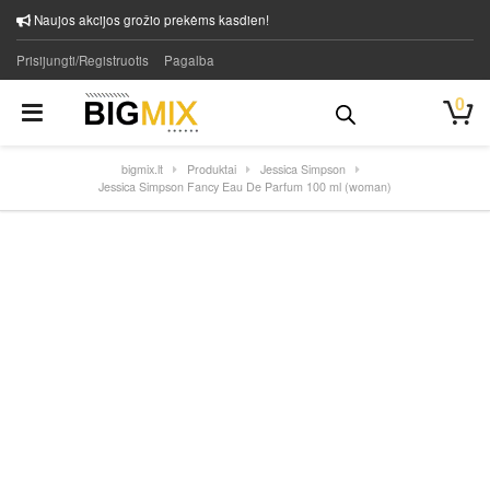
Naujos akcijos grožio prekėms kasdien!
Prisijungti/Registruotis
Pagalba
0
bigmix.lt
Produktai
Jessica Simpson
Jessica Simpson Fancy Eau De Parfum 100 ml (woman)