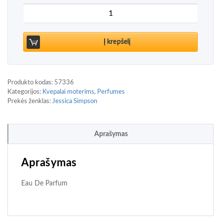
produkto kiekis: Jessica Simpson Fancy Eau De P
Į krepšelį
Produkto kodas:
57336
Kategorijos:
Kvepalai moterims
,
Perfumes
Prekės ženklas:
Jessica Simpson
Aprašymas
Aprašymas
Eau De Parfum