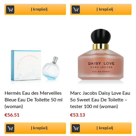
Į krepšelį
Į krepšelį
Hermès Eau des Merveilles
Marc Jacobs Daisy Love Eau
Bleue Eau De Toilette 50 ml
So Sweet Eau De Toilette –
(woman)
tester 100 ml (woman)
€
56.51
€
53.13
Į krepšelį
Į krepšelį