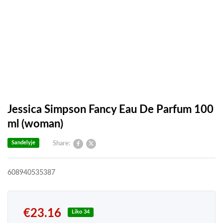
Jessica Simpson Fancy Eau De Parfum 100
ml (woman)
Sandelyje
Share:
608940535387
€
23.16
Liko 34