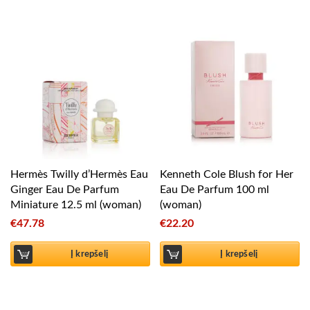
Hermès Twilly d’Hermès Eau
Kenneth Cole Blush for Her
Ginger Eau De Parfum
Eau De Parfum 100 ml
Miniature 12.5 ml (woman)
(woman)
€
47.78
€
22.20
Į krepšelį
Į krepšelį