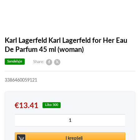
Karl Lagerfeld Karl Lagerfeld for Her Eau
De Parfum 45 ml (woman)
Sandelyje
Share:
3386460059121
€
13.41
Liko 500
produkto kiekis: Karl Lagerfeld Karl Lagerfeld fo
Į krepšelį