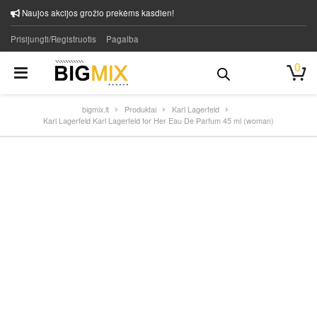
Naujos akcijos grožio prekėms kasdien!
Prisijungti/Registruotis
Pagalba
0
bigmix.lt
Produktai
Karl Lagerfeld
Karl Lagerfeld Karl Lagerfeld for Her Eau De Parfum 45 ml (woman)