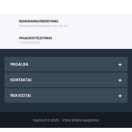
NEMOKAMAS PRISTATYMAS
Nemokamas pristatymas nuo 100 eu.
PAGALBOS TELEFONAS
+37068355550
PAGALBA
KONTAKTAI
REKVIZITAI
bigmix.lt © 2023 - Visos teisės saugomos