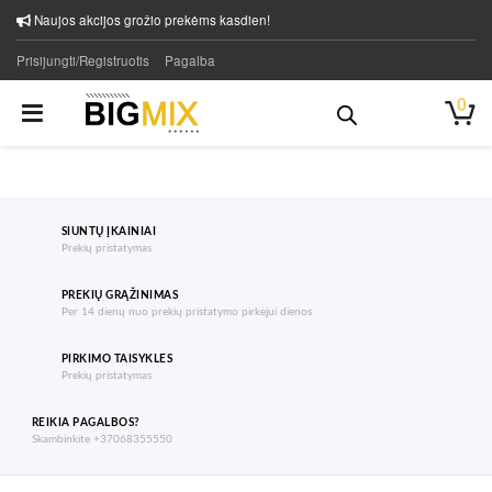
Naujos akcijos grožio prekėms kasdien!
Prisijungti/Registruotis
Pagalba
0
SIUNTŲ ĮKAINIAI
Prekių pristatymas
PREKIŲ GRĄŽINIMAS
Per 14 dienų nuo prekių pristatymo pirkėjui dienos
PIRKIMO TAISYKLES
Prekių pristatymas
REIKIA PAGALBOS?
Skambinkite +37068355550