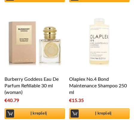
Burberry Goddess Eau De
Olaplex No.4 Bond
Parfum Refillable 30 ml
Maintenance Shampoo 250
(woman)
ml
€
40.79
€
15.35
Į krepšelį
Į krepšelį