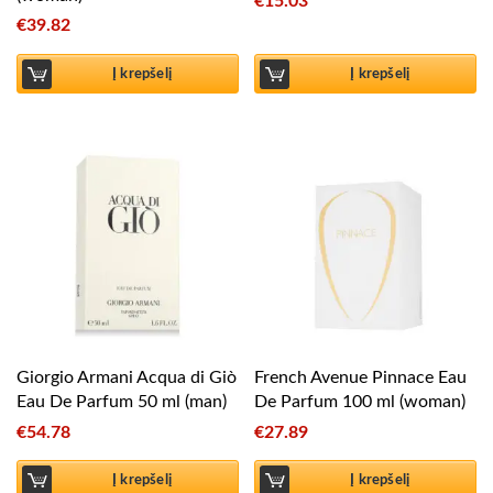
€
15.03
€
39.82
Į krepšelį
Į krepšelį
Giorgio Armani Acqua di Giò
French Avenue Pinnace Eau
Eau De Parfum 50 ml (man)
De Parfum 100 ml (woman)
€
54.78
€
27.89
Į krepšelį
Į krepšelį