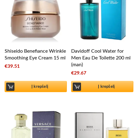
Shiseido Benefiance Wrinkle
Davidoff Cool Water for
Smoothing Eye Cream 15 ml
Men Eau De Toilette 200 ml
(man)
€
39.51
€
29.67
Į krepšelį
Į krepšelį