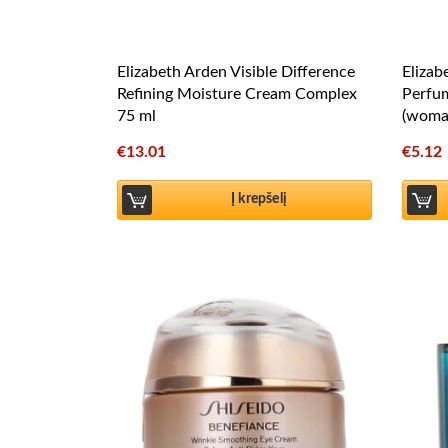
Elizabeth Arden Visible Difference
Elizab
Refining Moisture Cream Complex
Perfu
75 ml
(woma
€
13.01
€
5.12
Į krepšelį