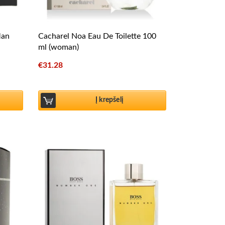
Man
Cacharel Noa Eau De Toilette 100
ml (woman)
€
31.28
Į krepšelį