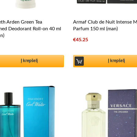
eth Arden Green Tea
Armaf Club de Nuit Intense 
med Deodorant Roll-on 40 ml
Parfum 150 ml (man)
n)
€
45.25
Į krepšelį
Į krepšelį