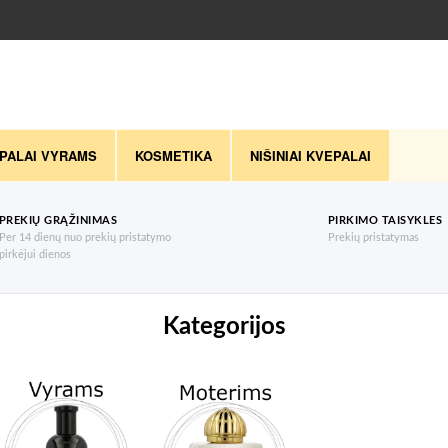
PALAI VYRAMS
KOSMETIKA
NIŠINIAI KVEPALAI
PREKIŲ GRĄŽINIMAS
PIRKIMO TAISYKLES
Per 14 dienų nuo prekių pristatymo
Prekių pristatymas
pirkėjui dienos
Kategorijos