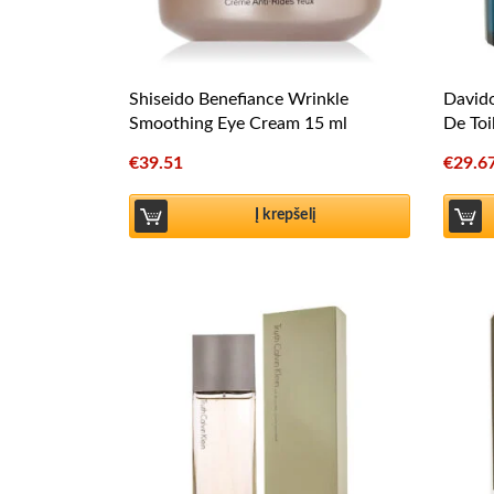
Shiseido Benefiance Wrinkle
Davido
Smoothing Eye Cream 15 ml
De Toi
€
39.51
€
29.6
Į krepšelį