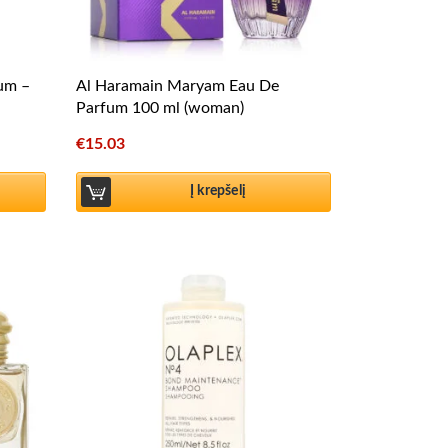
fum –
Al Haramain Maryam Eau De
Parfum 100 ml (woman)
€
15.03
Į krepšelį