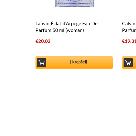
Lanvin Éclat d’Arpège Eau De
Calvin
Parfum 50 ml (woman)
Parfu
€
20.02
€
19.3
Į krepšelį