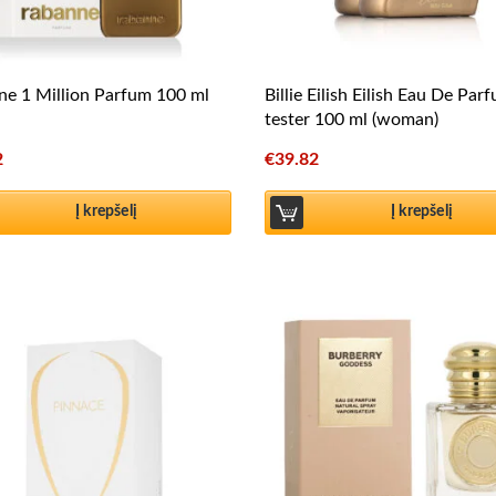
e 1 Million Parfum 100 ml
Billie Eilish Eilish Eau De Par
tester 100 ml (woman)
2
€
39.82
Į krepšelį
Į krepšelį