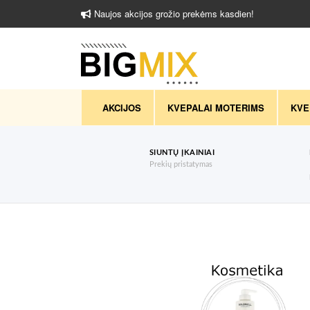
Naujos akcijos grožio prekėms kasdien!
AKCIJOS
KVEPALAI MOTERIMS
KVE
SIUNTŲ ĮKAINIAI
Prekių pristatymas