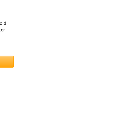
old
ter