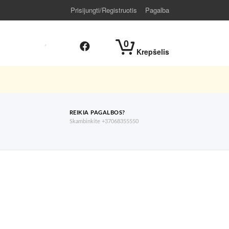
Prisijungti/Registruotis
Pagalba
0
Krepšelis
REIKIA PAGALBOS?
Skambinkite +37068355550