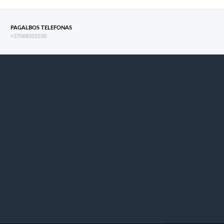
PAGALBOS TELEFONAS
+37068355550
s