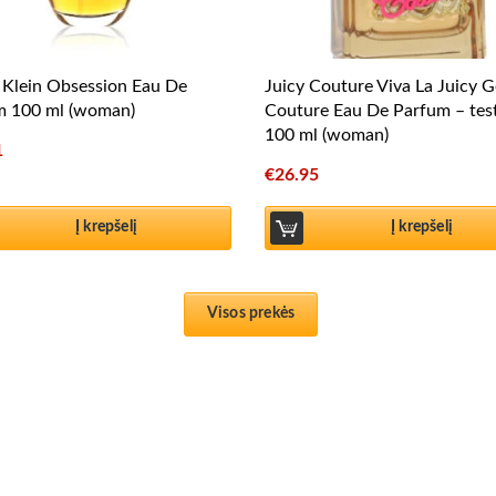
 Klein Obsession Eau De
Juicy Couture Viva La Juicy G
m 100 ml (woman)
Couture Eau De Parfum – tes
100 ml (woman)
1
€
26.95
Į krepšelį
Į krepšelį
Visos prekės