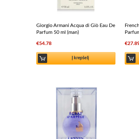
Giorgio Armani Acqua di Giò Eau De
Frenc
Parfum 50 ml (man)
Parfu
€
54.78
€
27.8
Į krepšelį