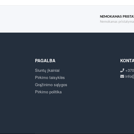
NEMOKAMAS PRIST
Nemokamas pristatymas
PAGALBA
KONTA
Siuntų įkainiai
+370
info@
Pirkimo taisyklės
Grąžinimo sąlygos
Pirkimo politika