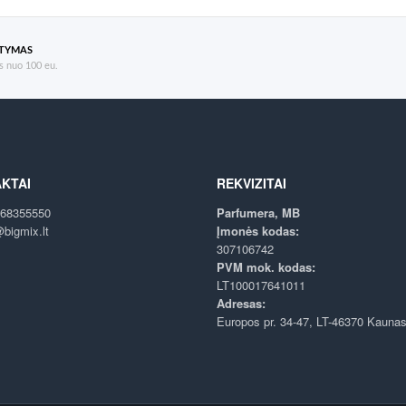
ATYMAS
 nuo 100 eu.
KTAI
REKVIZITAI
68355550
Parfumera, MB
bigmix.lt
Įmonės kodas:
307106742
PVM mok. kodas:
LT100017641011
Adresas:
Europos pr. 34-47, LT-46370 Kauna