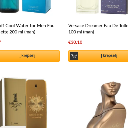
ff Cool Water for Men Eau
Versace Dreamer Eau De Toile
lette 200 ml (man)
100 ml (man)
7
€
30.10
Į krepšelį
Į krepšelį