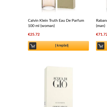
Calvin Klein Truth Eau De Parfum
Rabann
100 ml (woman)
(man)
€
25.72
€
71.7
Į krepšelį