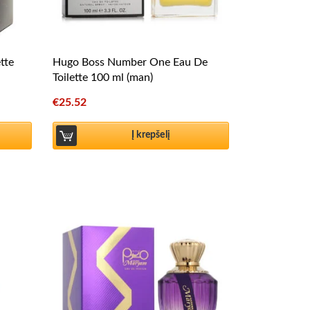
tte
Hugo Boss Number One Eau De
Toilette 100 ml (man)
€
25.52
Į krepšelį