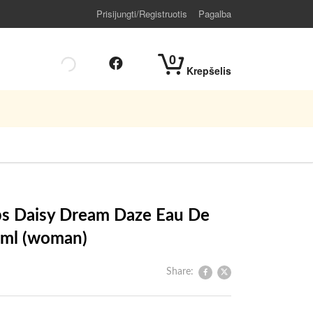
Prisijungti/Registruotis
Pagalba
0
Krepšelis
bs Daisy Dream Daze Eau De
0 ml (woman)
Share: