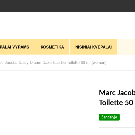
PALAI VYRAMS
KOSMETIKA
NIŠINIAI KVEPALAI
rc Jacobs Daisy Dream Daze Eau De Toilette 50 ml (woman)
Marc Jaco
Toilette 5
Sandelyje