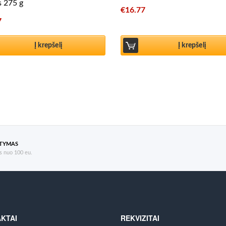
s 275 g
€
16.77
7
Į krepšelį
Į krepšelį
ATYMAS
 nuo 100 eu.
KTAI
REKVIZITAI