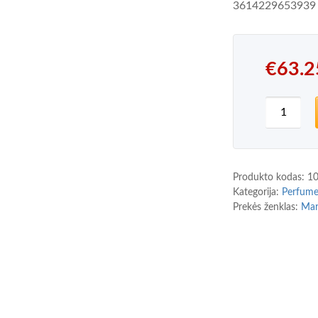
3614229653939
€
63.2
produkto
Produkto kodas:
1
Kategorija:
Perfum
Prekės ženklas:
Mar