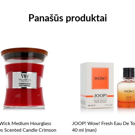
Panašūs produktai
ick Medium Hourglass
JOOP! Wow! Fresh Eau De Toi
es Scented Candle Crimson
40 ml (man)