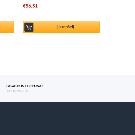
€
56.51
Į krepšelį
PAGALBOS TELEFONAS
+37068355550