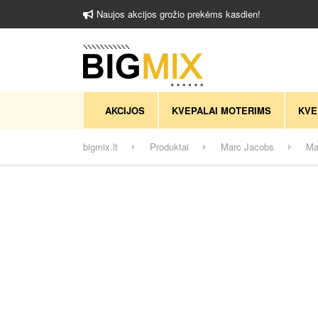
Naujos akcijos grožio prekėms kasdien!
AKCIJOS
KVEPALAI MOTERIMS
KVE
bigmix.lt
Produktai
Marc Jacobs
Ma