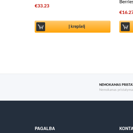
Berrie
€
33.23
€
16.2
Į krepšelį
NEMOKAMAS PRIST
Nemokamas pristatymas
PAGALBA
KONTA