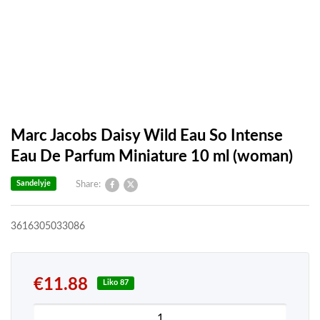
Marc Jacobs Daisy Wild Eau So Intense
Eau De Parfum Miniature 10 ml (woman)
Sandelyje
Share:
3616305033086
€
11.88
Liko 87
produkto kiekis: Marc Jacobs Daisy Wild Eau So 