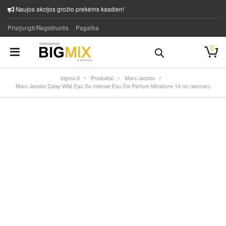
Naujos akcijos grožio prekėms kasdien!
Prisijungti/Registruotis
Pagalba
0
bigmix.lt
Produktai
Marc Jacobs
Marc Jacobs Daisy Wild Eau So Intense Eau De Parfum Miniature 10 ml (woman)