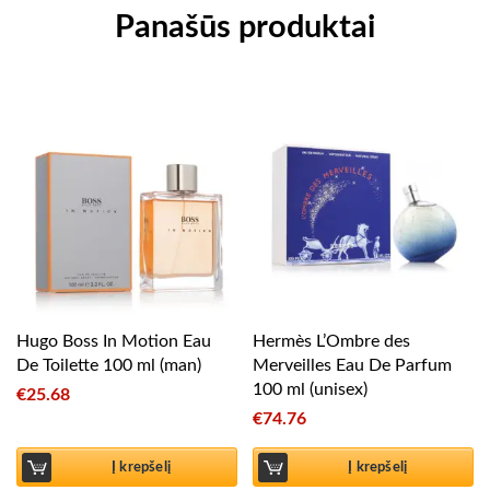
Panašūs produktai
Hugo Boss In Motion Eau
Hermès L’Ombre des
De Toilette 100 ml (man)
Merveilles Eau De Parfum
100 ml (unisex)
€
25.68
€
74.76
Į krepšelį
Į krepšelį