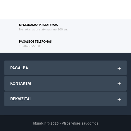
NEMOKAMAS PRISTATYMAS
Nemokamas pristatymas nuo 100 eu.
PAGALBOS TELEFONAS
+37068355550
PAGALBA
KONTAKTAI
REKVIZITAI
bigmix.lt © 2023 - Visos teisės saugomos