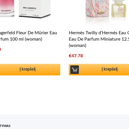
agerfeld Fleur De Mûrier Eau
Hermès Twilly d’Hermès Eau 
rfum 100 ml (woman)
Eau De Parfum Miniature 12.
(woman)
0
€
47.78
Į krepšelį
Į krepšelį
ATYMAS