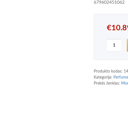
679602451062
€
10.8
produkt
Produkto kodas:
1
Kategorija:
Perfum
Prekės ženklas:
Mon