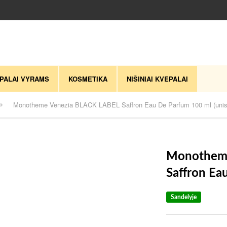
PALAI VYRAMS
KOSMETIKA
NIŠINIAI KVEPALAI
Monotheme Venezia BLACK LABEL Saffron Eau De Parfum 100 ml (unis
Monotheme
Saffron Ea
Sandelyje