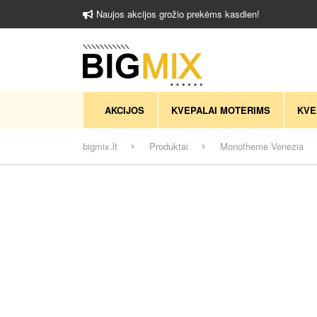
Naujos akcijos grožio prekėms kasdien!
AKCIJOS
KVEPALAI MOTERIMS
KVE
bigmix.lt
Produktai
Monotheme Venezia