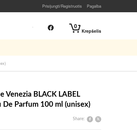
Prisijungti/Registruotis
Pagalba
0
Krepšelis
ex)
 Venezia BLACK LABEL
u De Parfum 100 ml (unisex)
Share: