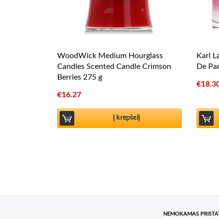
WoodWick Medium Hourglass
Karl L
Candles Scented Candle Crimson
De Pa
Berries 275 g
€
18.3
€
16.27
Į krepšelį
NEMOKAMAS PRIST