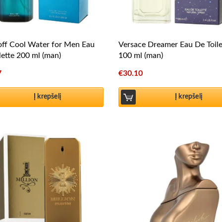
ff Cool Water for Men Eau
Versace Dreamer Eau De Toile
lette 200 ml (man)
100 ml (man)
7
€
30.10
Į krepšelį
Į krepšelį