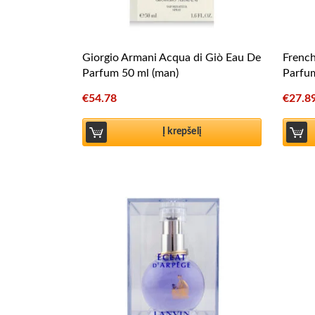
Giorgio Armani Acqua di Giò Eau De
Frenc
Parfum 50 ml (man)
Parfu
€
54.78
€
27.8
Į krepšelį