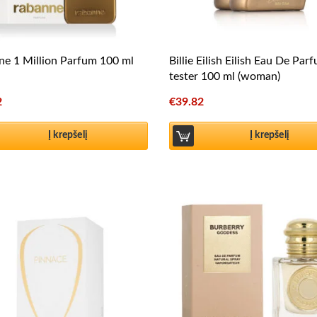
e 1 Million Parfum 100 ml
Billie Eilish Eilish Eau De Par
tester 100 ml (woman)
2
€
39.82
Į krepšelį
Į krepšelį