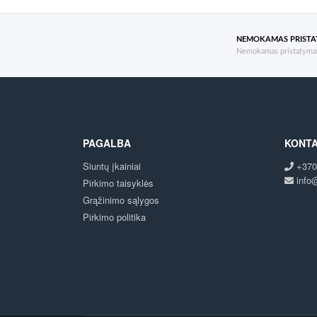
NEMOKAMAS PRIST
Nemokamas pristatymas
PAGALBA
KONTA
Siuntų įkainiai
+370
info@
Pirkimo taisyklės
Grąžinimo sąlygos
Pirkimo politika