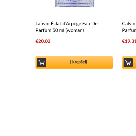
Lanvin Éclat d’Arpège Eau De
Calvin
Parfum 50 ml (woman)
Parfu
€
20.02
€
19.3
Į krepšelį