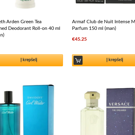
eth Arden Green Tea
Armaf Club de Nuit Intense 
med Deodorant Roll-on 40 ml
Parfum 150 ml (man)
n)
€
45.25
Į krepšelį
Į krepšelį