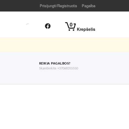
Prisijungti/Registruotis
Pagalba
0
Krepšelis
REIKIA PAGALBOS?
Skambinkite +37068355550