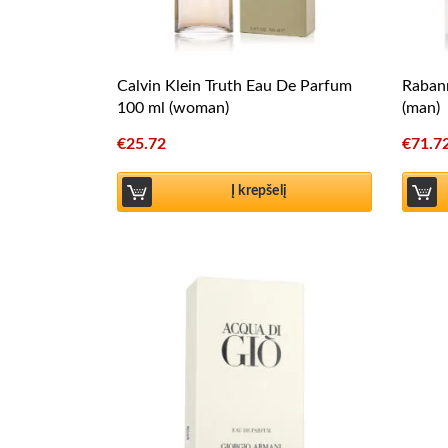
Calvin Klein Truth Eau De Parfum
Rabann
100 ml (woman)
(man)
€
25.72
€
71.7
Į krepšelį