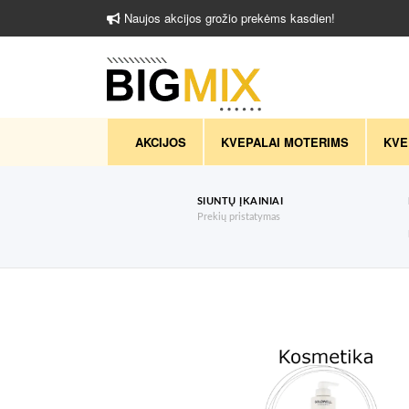
Naujos akcijos grožio prekėms kasdien!
AKCIJOS
KVEPALAI MOTERIMS
KVE
SIUNTŲ ĮKAINIAI
Prekių pristatymas