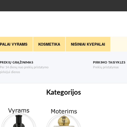
PALAI VYRAMS
KOSMETIKA
NIŠINIAI KVEPALAI
PREKIŲ GRĄŽINIMAS
PIRKIMO TAISYKLES
Per 14 dienų nuo prekių pristatymo
Prekių pristatymas
pirkėjui dienos
Kategorijos