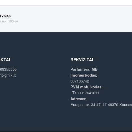
ATYMAS
 nuo 100 eu.
KTAI
REKVIZITAI
68355550
Parfumera, MB
bigmix.lt
Įmonės kodas:
307106742
PVM mok. kodas:
LT100017641011
Adresas:
Europos pr. 34-47, LT-46370 Kauna