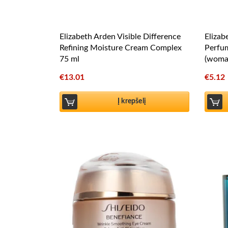
Elizabeth Arden Visible Difference
Elizab
Refining Moisture Cream Complex
Perfu
75 ml
(woma
€
13.01
€
5.12
Į krepšelį