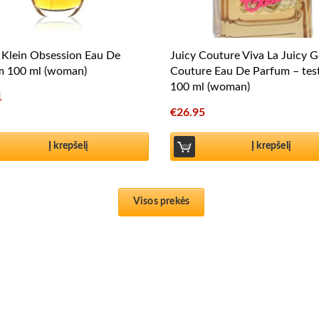
 Klein Obsession Eau De
Juicy Couture Viva La Juicy G
m 100 ml (woman)
Couture Eau De Parfum – tes
100 ml (woman)
1
€
26.95
Į krepšelį
Į krepšelį
Visos prekės