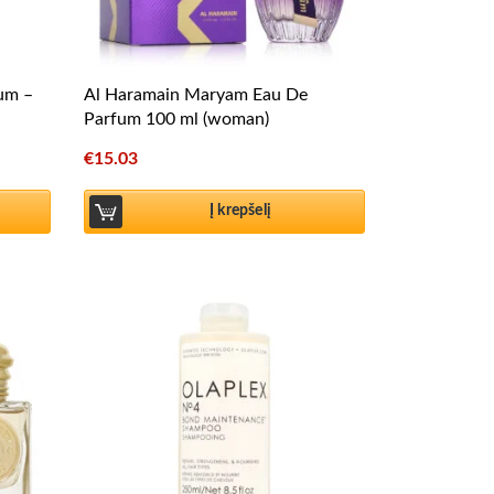
fum –
Al Haramain Maryam Eau De
Parfum 100 ml (woman)
€
15.03
Į krepšelį