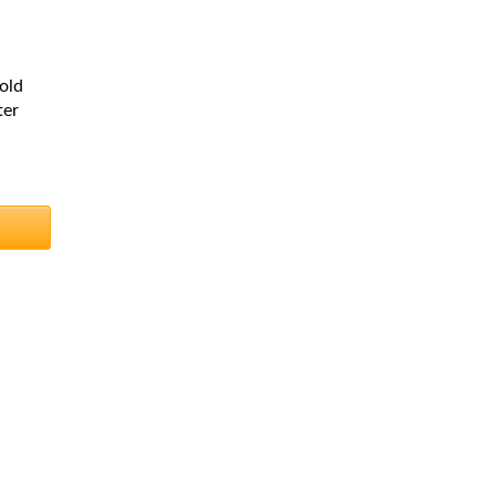
old
ter