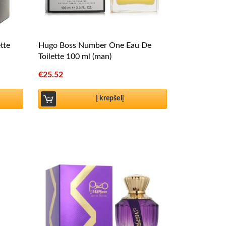
tte
Hugo Boss Number One Eau De
Toilette 100 ml (man)
€
25.52
Į krepšelį