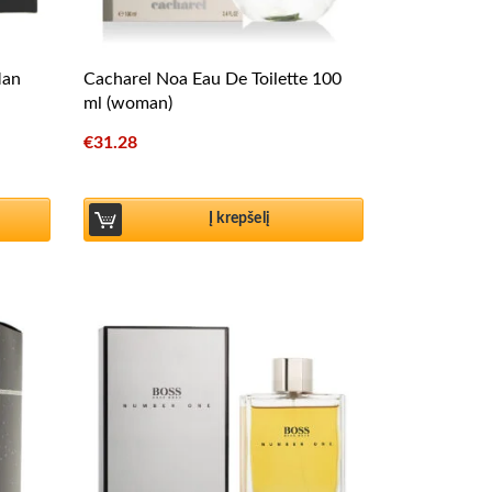
Man
Cacharel Noa Eau De Toilette 100
ml (woman)
€
31.28
Į krepšelį