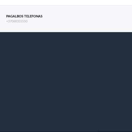
PAGALBOS TELEFONAS
+37068355550
s