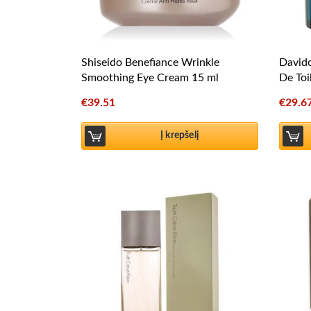
Shiseido Benefiance Wrinkle
Davido
Smoothing Eye Cream 15 ml
De Toi
€
39.51
€
29.6
Į krepšelį