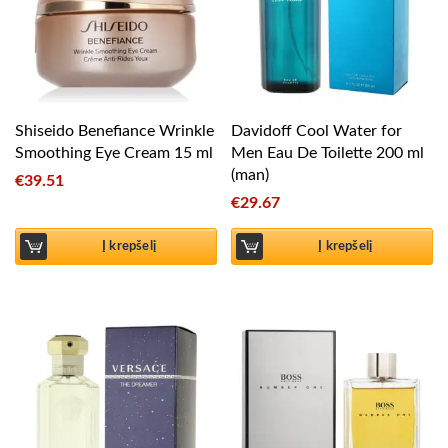
Shiseido Benefiance Wrinkle
Davidoff Cool Water for
Smoothing Eye Cream 15 ml
Men Eau De Toilette 200 ml
(man)
€
39.51
€
29.67
Į krepšelį
Į krepšelį