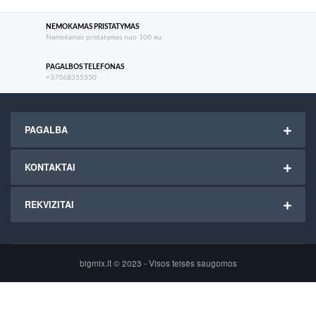
NEMOKAMAS PRISTATYMAS
Nemokamas pristatymas nuo 100 eu.
PAGALBOS TELEFONAS
+37068355550
PAGALBA
KONTAKTAI
REKVIZITAI
bigmix.lt © 2023 - Visos teisės saugomos