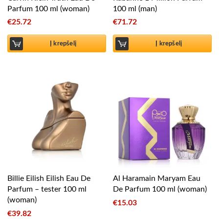
Parfum 100 ml (woman)
100 ml (man)
€
25.72
€
71.72
Į krepšelį
Į krepšelį
Billie Eilish Eilish Eau De
Al Haramain Maryam Eau
Parfum – tester 100 ml
De Parfum 100 ml (woman)
(woman)
€
15.03
€
39.82