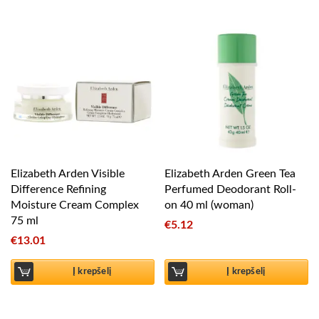
Elizabeth Arden Visible
Elizabeth Arden Green Tea
Difference Refining
Perfumed Deodorant Roll-
Moisture Cream Complex
on 40 ml (woman)
75 ml
€
5.12
€
13.01
Į krepšelį
Į krepšelį