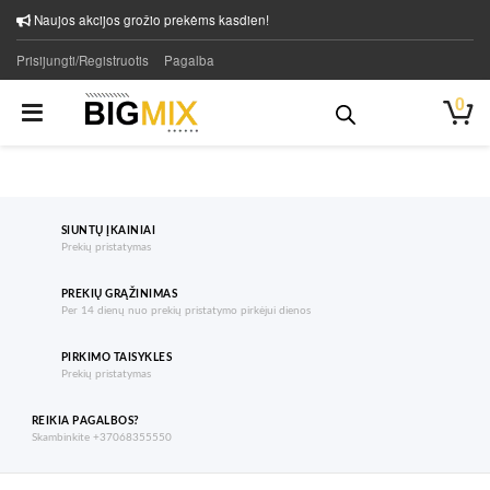
Naujos akcijos grožio prekėms kasdien!
Prisijungti/Registruotis
Pagalba
0
SIUNTŲ ĮKAINIAI
Prekių pristatymas
PREKIŲ GRĄŽINIMAS
Per 14 dienų nuo prekių pristatymo pirkėjui dienos
PIRKIMO TAISYKLES
Prekių pristatymas
REIKIA PAGALBOS?
Skambinkite +37068355550