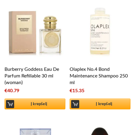
Burberry Goddess Eau De
Olaplex No.4 Bond
Parfum Refillable 30 ml
Maintenance Shampoo 250
(woman)
ml
€
40.79
€
15.35
Į krepšelį
Į krepšelį