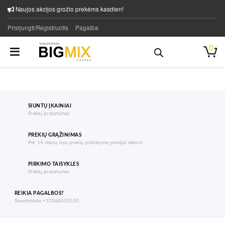
Naujos akcijos grožio prekėms kasdien!
Prisijungti/Registruotis
Pagalba
0
SIUNTŲ ĮKAINIAI
Prekių pristatymas
PREKIŲ GRĄŽINIMAS
Per 14 dienų nuo prekių pristatymo pirkėjui dienos
PIRKIMO TAISYKLES
Prekių pristatymas
REIKIA PAGALBOS?
Skambinkite +37068355550