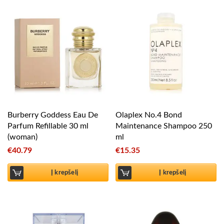
Burberry Goddess Eau De
Olaplex No.4 Bond
Parfum Refillable 30 ml
Maintenance Shampoo 250
(woman)
ml
€
40.79
€
15.35
Į krepšelį
Į krepšelį