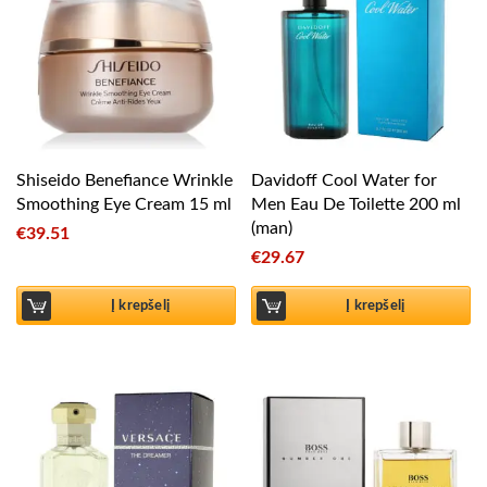
Shiseido Benefiance Wrinkle
Davidoff Cool Water for
Smoothing Eye Cream 15 ml
Men Eau De Toilette 200 ml
(man)
€
39.51
€
29.67
Į krepšelį
Į krepšelį