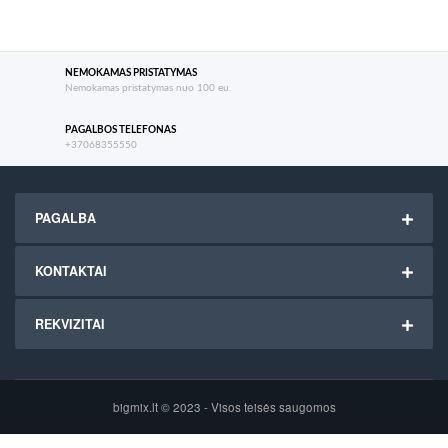
NEMOKAMAS PRISTATYMAS
Nemokamas pristatymas nuo 100 eu.
PAGALBOS TELEFONAS
+37068355550
PAGALBA
KONTAKTAI
REKVIZITAI
bigmix.lt © 2023 - Visos teisės saugomos