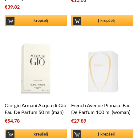
€
15.03
€
39.82
Į krepšelį
Į krepšelį
Giorgio Armani Acqua di Giò
French Avenue Pinnace Eau
Eau De Parfum 50 ml (man)
De Parfum 100 ml (woman)
€
54.78
€
27.89
Į krepšelį
Į krepšelį