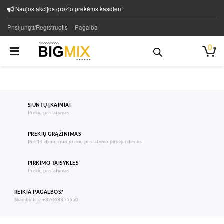
Naujos akcijos grožio prekėms kasdien!
Prisijungti/Registruotis
Pagalba
0
SIUNTŲ ĮKAINIAI
Prekių pristatymas
PREKIŲ GRĄŽINIMAS
Per 14 dienų nuo prekių pristatymo pirkėjui dienos
PIRKIMO TAISYKLES
Prekių pristatymas
REIKIA PAGALBOS?
Skambinkite +37068355550