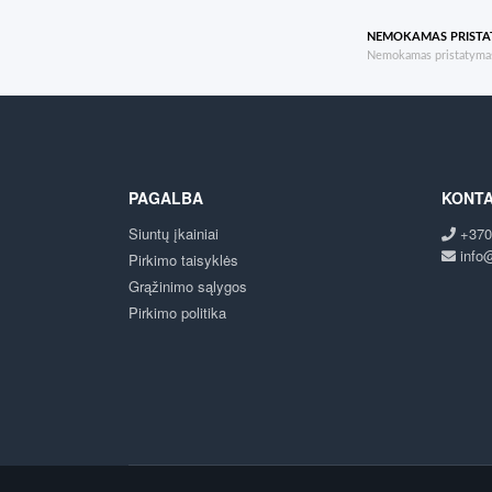
NEMOKAMAS PRIST
Nemokamas pristatymas
PAGALBA
KONTA
Siuntų įkainiai
+370
info@
Pirkimo taisyklės
Grąžinimo sąlygos
Pirkimo politika