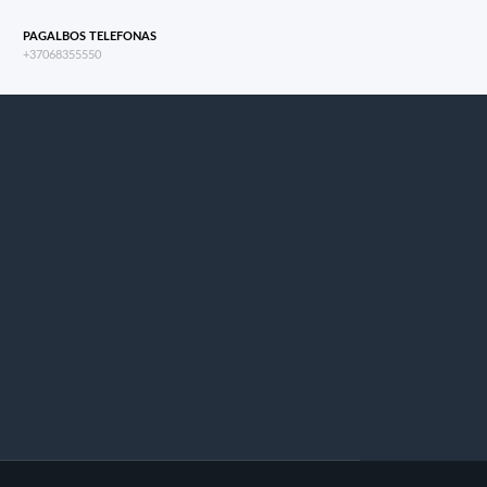
PAGALBOS TELEFONAS
+37068355550
s