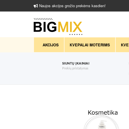
Naujos akcijos grožio prekėms kasdien!
AKCIJOS
KVEPALAI MOTERIMS
KVE
SIUNTŲ ĮKAINIAI
Prekių pristatymas