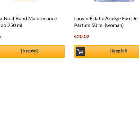
ex No.4 Bond Maintenance
Lanvin Éclat d’Arpège Eau De
oo 250 ml
Parfum 50 ml (woman)
5
€
20.02
Į krepšelį
Į krepšelį