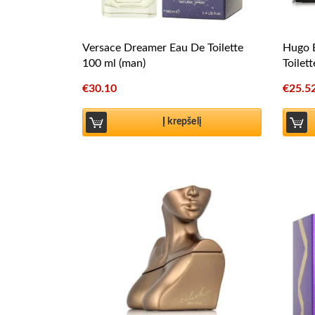
Versace Dreamer Eau De Toilette
Hugo 
100 ml (man)
Toilet
€
30.10
€
25.5
Į krepšelį