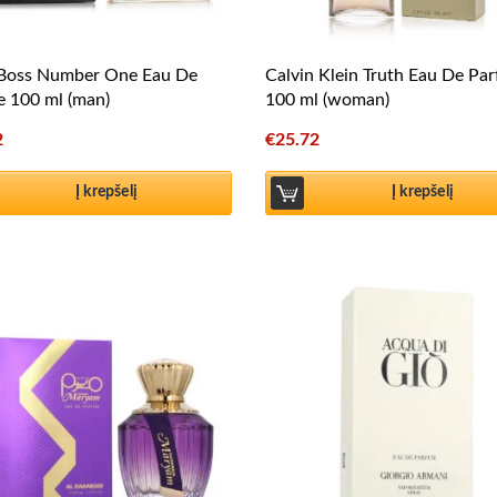
Boss Number One Eau De
Calvin Klein Truth Eau De Pa
te 100 ml (man)
100 ml (woman)
2
€
25.72
Į krepšelį
Į krepšelį