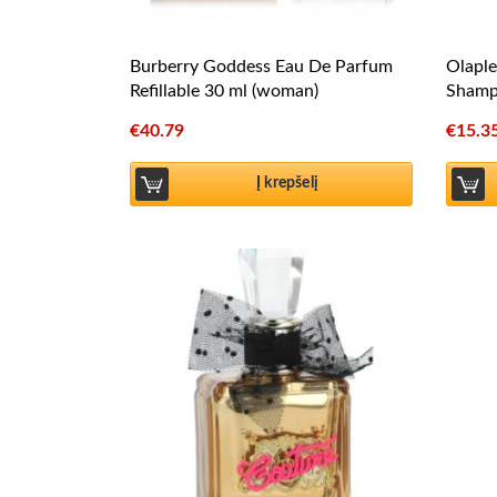
Burberry Goddess Eau De Parfum
Olapl
Refillable 30 ml (woman)
Shamp
€
40.79
€
15.3
Į krepšelį