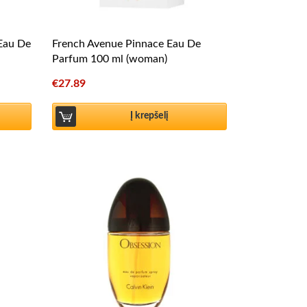
 Eau De
French Avenue Pinnace Eau De
Parfum 100 ml (woman)
€
27.89
Į krepšelį