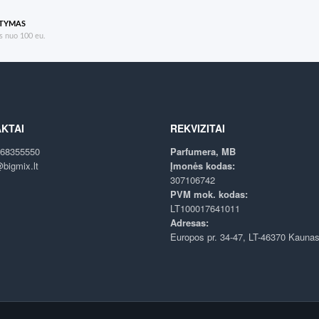
ATYMAS
 nuo 100 eu.
KTAI
REKVIZITAI
68355550
Parfumera, MB
bigmix.lt
Įmonės kodas:
307106742
PVM mok. kodas:
LT100017641011
Adresas:
Europos pr. 34-47, LT-46370 Kauna