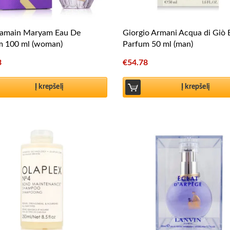
ramain Maryam Eau De
Giorgio Armani Acqua di Giò
m 100 ml (woman)
Parfum 50 ml (man)
3
€
54.78
Į krepšelį
Į krepšelį