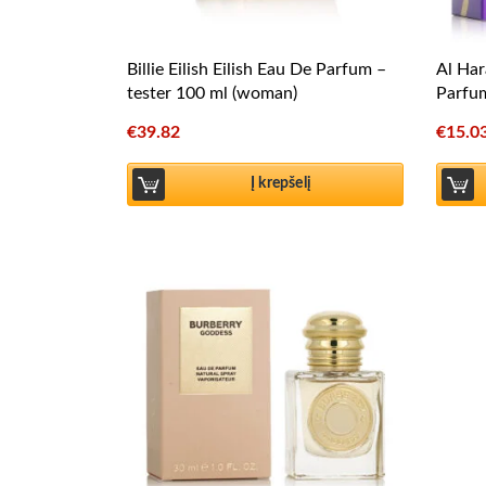
Billie Eilish Eilish Eau De Parfum –
Al Ha
tester 100 ml (woman)
Parfu
€
39.82
€
15.0
Į krepšelį