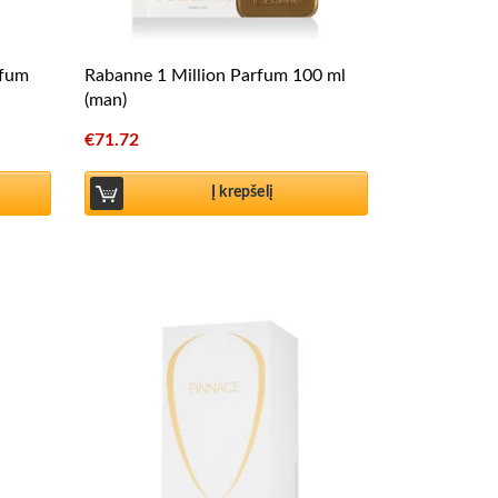
rfum
Rabanne 1 Million Parfum 100 ml
(man)
€
71.72
Į krepšelį