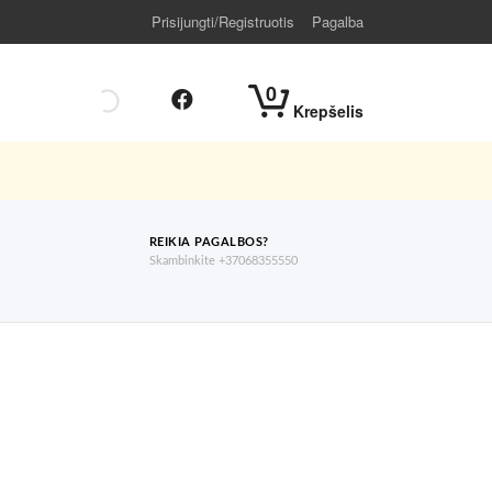
Prisijungti/Registruotis
Pagalba
0
Krepšelis
REIKIA PAGALBOS?
Skambinkite +37068355550