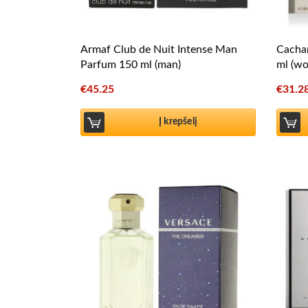
Armaf Club de Nuit Intense Man
Cachar
Parfum 150 ml (man)
ml (w
€
45.25
€
31.2
Į krepšelį