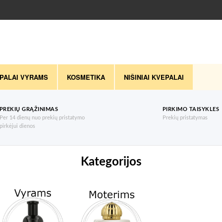
PALAI VYRAMS
KOSMETIKA
NIŠINIAI KVEPALAI
PREKIŲ GRĄŽINIMAS
PIRKIMO TAISYKLES
Per 14 dienų nuo prekių pristatymo
Prekių pristatymas
pirkėjui dienos
Kategorijos