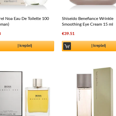
el Noa Eau De Toilette 100
Shiseido Benefiance Wrinkle
oman)
Smoothing Eye Cream 15 ml
8
€
39.51
Į krepšelį
Į krepšelį