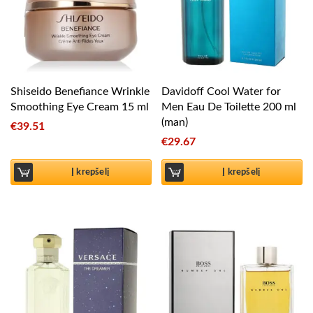
Shiseido Benefiance Wrinkle
Davidoff Cool Water for
Smoothing Eye Cream 15 ml
Men Eau De Toilette 200 ml
(man)
€
39.51
€
29.67
Į krepšelį
Į krepšelį