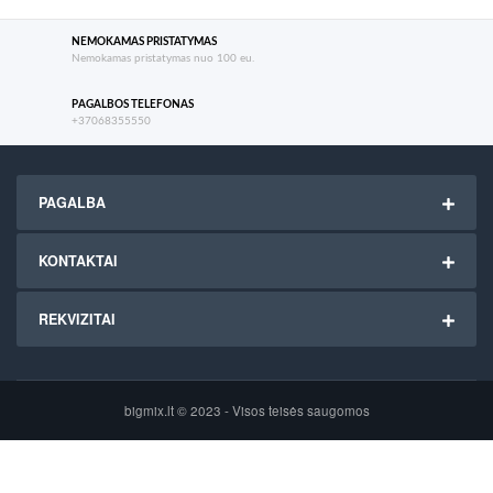
NEMOKAMAS PRISTATYMAS
Nemokamas pristatymas nuo 100 eu.
PAGALBOS TELEFONAS
+37068355550
PAGALBA
KONTAKTAI
REKVIZITAI
bigmix.lt © 2023 - Visos teisės saugomos