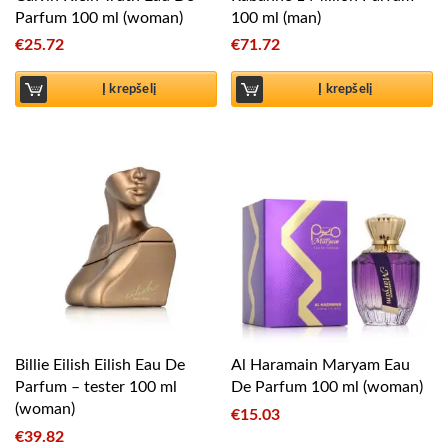
Parfum 100 ml (woman)
100 ml (man)
€
25.72
€
71.72
Į krepšelį
Į krepšelį
Billie Eilish Eilish Eau De
Al Haramain Maryam Eau
Parfum – tester 100 ml
De Parfum 100 ml (woman)
(woman)
€
15.03
€
39.82