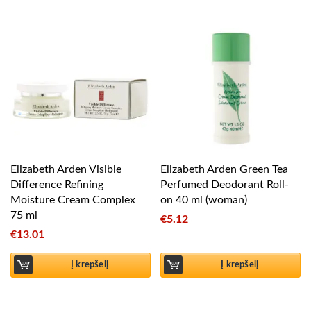
Elizabeth Arden Visible
Elizabeth Arden Green Tea
Difference Refining
Perfumed Deodorant Roll-
Moisture Cream Complex
on 40 ml (woman)
75 ml
€
5.12
€
13.01
Į krepšelį
Į krepšelį