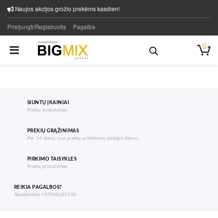
Naujos akcijos grožio prekėms kasdien!
Prisijungti/Registruotis
Pagalba
0
SIUNTŲ ĮKAINIAI
Prekių pristatymas
PREKIŲ GRĄŽINIMAS
Per 14 dienų nuo prekių pristatymo pirkėjui dienos
PIRKIMO TAISYKLES
Prekių pristatymas
REIKIA PAGALBOS?
Skambinkite +37068355550