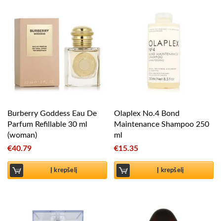
Burberry Goddess Eau De
Olaplex No.4 Bond
Parfum Refillable 30 ml
Maintenance Shampoo 250
(woman)
ml
€
40.79
€
15.35
Į krepšelį
Į krepšelį