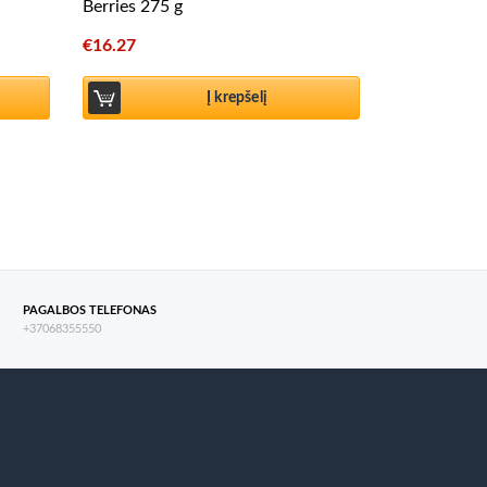
Berries 275 g
€
16.27
Į krepšelį
PAGALBOS TELEFONAS
+37068355550