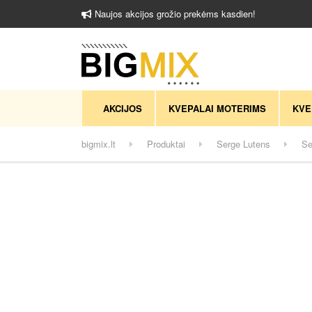
Naujos akcijos grožio prekėms kasdien!
AKCIJOS
KVEPALAI MOTERIMS
KVE
bigmix.lt
Produktai
Serge Lutens
Se