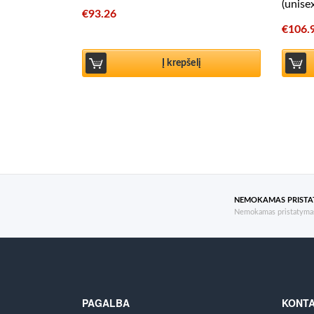
(unise
€
93.26
€
106.
Į krepšelį
NEMOKAMAS PRIST
Nemokamas pristatymas
PAGALBA
KONTA