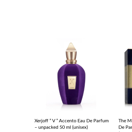
Xerjoff ” V ” Accento Eau De Parfum
The Me
– unpacked 50 ml (unisex)
De Pa