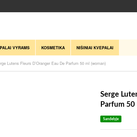
PALAI VYRAMS
KOSMETIKA
NIŠINIAI KVEPALAI
rge Lutens Fleurs D’Oranger Eau De Parfum 50 ml (woman)
Serge Lute
Parfum 50
Sandelyje