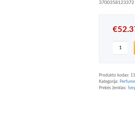
3700358123372
€
52.3
produkto
Produkto kodas:
1
Kategorija:
Perfum
Prekės ženklas:
Ser