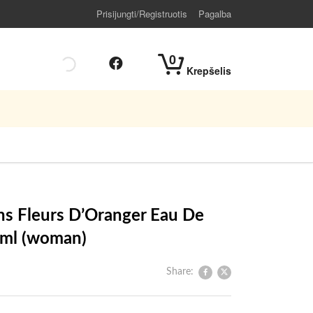
Prisijungti/Registruotis
Pagalba
0
Krepšelis
ns Fleurs D’Oranger Eau De
 ml (woman)
Share: