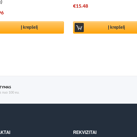
x)
€
15.48
96
Į krepšelį
Į krepšelį
ATYMAS
 nuo 100 eu.
KTAI
REKVIZITAI