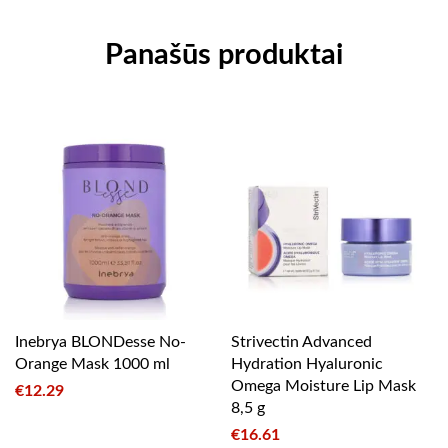
Panašūs produktai
Inebrya BLONDesse No-
Strivectin Advanced
Orange Mask 1000 ml
Hydration Hyaluronic
Omega Moisture Lip Mask
€
12.29
8,5 g
€
16.61