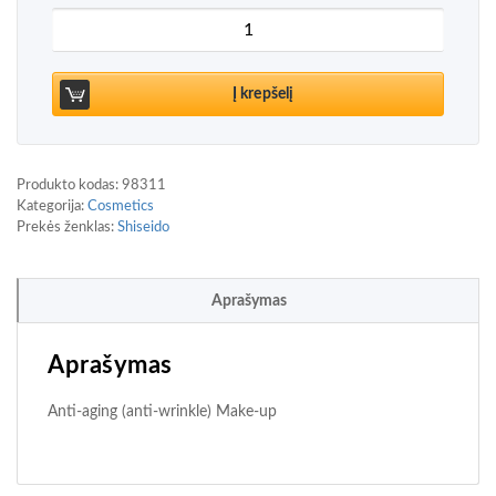
produkto kiekis: Shiseido Future Soultion LX Tota
Į krepšelį
Produkto kodas:
98311
Kategorija:
Cosmetics
Prekės ženklas:
Shiseido
Aprašymas
Aprašymas
Anti-aging (anti-wrinkle) Make-up