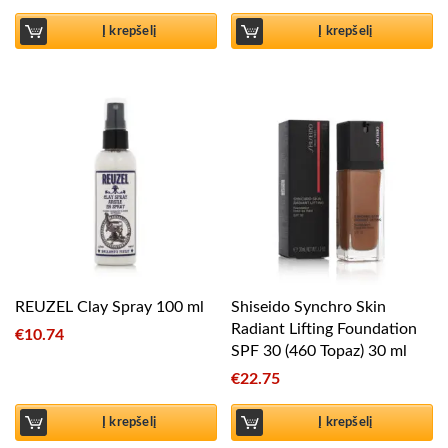
Į krepšelį
Į krepšelį
REUZEL Clay Spray 100 ml
Shiseido Synchro Skin
Radiant Lifting Foundation
€
10.74
SPF 30 (460 Topaz) 30 ml
€
22.75
Į krepšelį
Į krepšelį