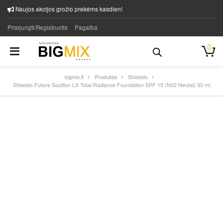
Naujos akcijos grožio prekėms kasdien!
Prisijungti/Registruotis
Pagalba
0
bigmix.lt
Produktai
Shiseido
Shiseido Future Soultion LX Total Radiance Foundation SPF 15 (N02 Neutal) 30 ml